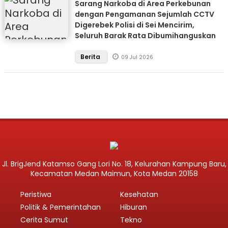
Sarang Narkoba di Area Perkebunan
dengan Pengamanan Sejumlah CCTV
Digerebek Polisi di Sei Mencirim,
Seluruh Barak Rata Dibumihanguskan
Berita
09 Jul 2026
Jl. BrigJend Katamso Gang Lori No. 18, Kelurahan Kampung Baru,
Kecamatan Medan Maimun, Kota Medan 20158
Peristiwa
Kesehatan
Politik & Pemerintahan
Hiburan
Cerita Sumut
Tekno