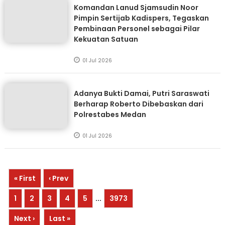
Komandan Lanud Sjamsudin Noor
Pimpin Sertijab Kadispers, Tegaskan
Pembinaan Personel sebagai Pilar
Kekuatan Satuan
01 Jul 2026
Adanya Bukti Damai, Putri Saraswati
Berharap Roberto Dibebaskan dari
Polrestabes Medan
01 Jul 2026
« First
‹ Prev
1
2
3
4
5
...
3973
Next ›
Last »