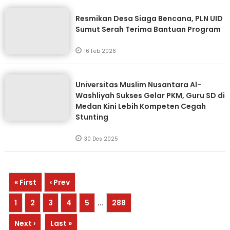
Resmikan Desa Siaga Bencana, PLN UID
Sumut Serah Terima Bantuan Program
16 Feb 2026
Universitas Muslim Nusantara Al-
Washliyah Sukses Gelar PKM, Guru SD di
Medan Kini Lebih Kompeten Cegah
Stunting
30 Des 2025
« First
‹ Prev
1
2
3
4
5
...
288
Next ›
Last »