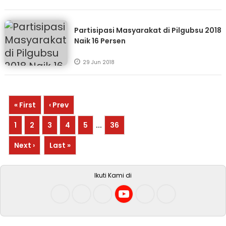
Partisipasi Masyarakat di Pilgubsu 2018
Naik 16 Persen
29 Jun 2018
« First
‹ Prev
1
2
3
4
5
...
36
Next ›
Last »
Ikuti Kami di