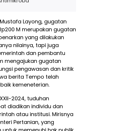
Antimikroba
 Mustafa Layong, gugatan
l Rp200 M merupakan gugatan
ibenarkan yang dilakukan
ya nilainya, tapi juga
pemerintah dan pembantu
kum mengajukan gugatan
ngsi pengawasan dan kritik
hwa berita Tempo telah
aik kemeneterian.
XXII-2024, tuduhan
 diadikan individu dan
tah atau institusi. Mirisnya
teri Pertanian, yang
 untuk memenuhi hak publik,