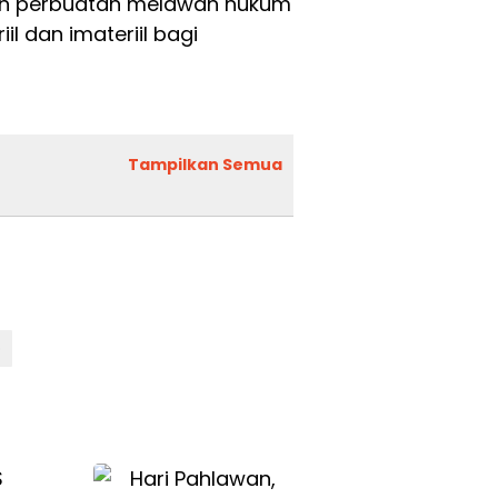
kan perbuatan melawan hukum
l dan imateriil bagi
Tampilkan Semua
o