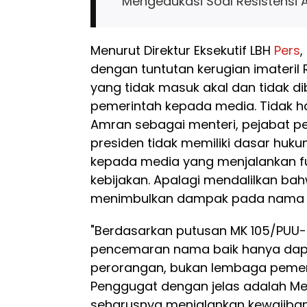
Mengedukasi Soal Resistensi 
Menurut Direktur Eksekutif LBH
Pers
,
dengan tuntutan kerugian imateri
yang tidak masuk akal dan tidak d
pemerintah kepada media. Tidak han
Amran sebagai menteri, pejabat 
presiden tidak memiliki dasar hu
kepada media yang menjalankan fu
kebijakan. Apalagi mendalilkan ba
menimbulkan dampak pada nama b
"Berdasarkan putusan MK 105/PUU-
pencemaran nama baik hanya dapat
perorangan, bukan lembaga pemerin
Penggugat dengan jelas adalah Men
seharusnya menjalankan kewajiban