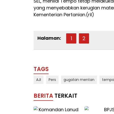
SEL, menilai Tempo tetap melaku
yang menyebabkan kerugian materii
Kementerian Pertanian.(ril)
Halaman:
1
2
TAGS
AJI
Pers
gugatan mentan
temp
BERITA
TERKAIT