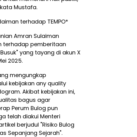
 kata Mustafa.
ulaiman terhadap TEMPO*
tanian Amran Sulaiman
n terhadap pemberitaan
 Busuk" yang tayang di akun X
ei 2025.
l yang mengungkap
ui kebijakan any quality
ogram. Akibat kebijakan ini,
alitas bagus agar
erap Perum Bulog pun
a telah diakui Menteri
rtikel berjudul "Risiko Bulog
as Sepanjang Sejarah".