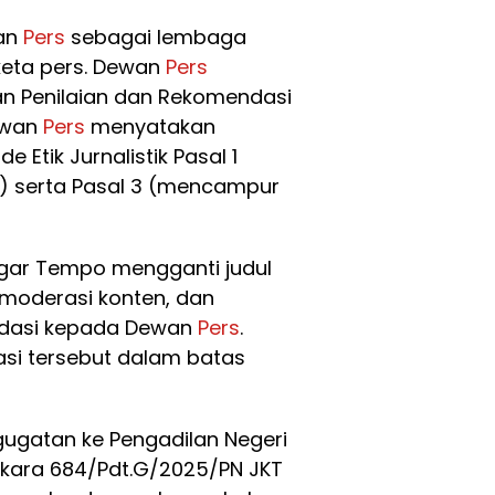
wan
Pers
sebagai lembaga
eta pers. Dewan
Pers
n Penilaian dan Rekomendasi
ewan
Pers
menyatakan
Etik Jurnalistik Pasal 1
n) serta Pasal 3 (mencampur
gar Tempo mengganti judul
moderasi konten, dan
dasi kepada Dewan
Pers
.
i tersebut dalam batas
ugatan ke Pengadilan Negeri
kara 684/Pdt.G/2025/PN JKT