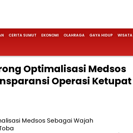
AN
CERITA SUMUT
EKONOMI
OLAHRAGA
GAYA HIDUP
WISATA
ong Optimalisasi Medsos
nsparansi Operasi Ketupat