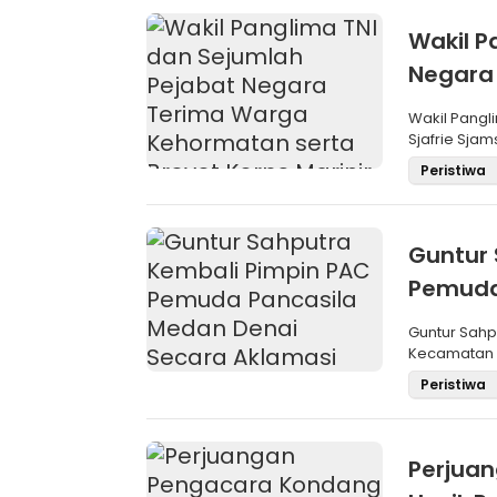
Wakil P
Negara
Brevet 
Wakil Pangli
Sjafrie Sjam
Peristiwa
Guntur 
Pemuda
Aklama
Guntur Sah
Kecamatan M
Pemilihan
Peristiwa
Perjua