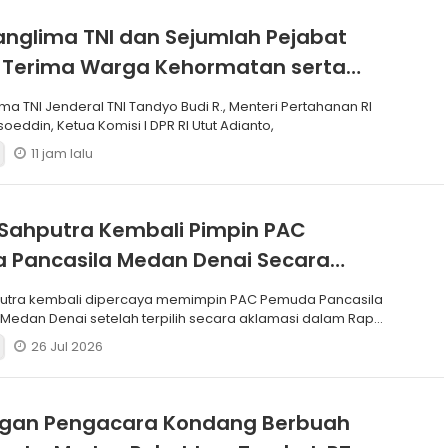
anglima TNI dan Sejumlah Pejabat
 Terima Warga Kehormatan serta
Korps Marinir
ma TNI Jenderal TNI Tandyo Budi R., Menteri Pertahanan RI
soeddin, Ketua Komisi I DPR RI Utut Adianto,
11 jam lalu
Sahputra Kembali Pimpin PAC
 Pancasila Medan Denai Secara
si
putra kembali dipercaya memimpin PAC Pemuda Pancasila
edan Denai setelah terpilih secara aklamasi dalam Rapat
26 Jul 2026
ngan Pengacara Kondang Berbuah