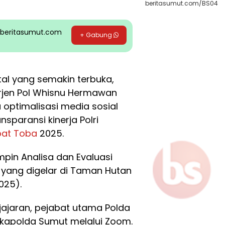
beritasumut.com/BS04
pp beritasumut.com
+ Gabung
tal yang semakin terbuka,
rjen Pol Whisnu Hermawan
optimalisasi media sosial
sparansi kinerja Polri
pat Toba
2025.
pin Analisa dan Evaluasi
yang digelar di Taman Hutan
025).
 jajaran, pejabat utama Polda
kapolda Sumut melalui Zoom.