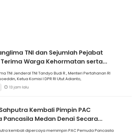
anglima TNI dan Sejumlah Pejabat
 Terima Warga Kehormatan serta
Korps Marinir
ma TNI Jenderal TNI Tandyo Budi R., Menteri Pertahanan RI
soeddin, Ketua Komisi I DPR RI Utut Adianto,
13 jam lalu
Sahputra Kembali Pimpin PAC
 Pancasila Medan Denai Secara
si
putra kembali dipercaya memimpin PAC Pemuda Pancasila