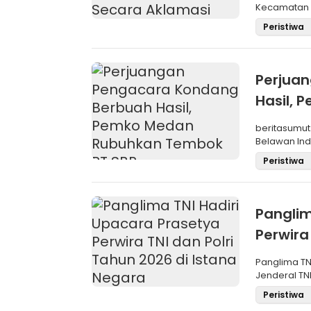
Kecamatan M
Pemilihan
Peristiwa
Perjua
Hasil,
SBP
beritasumut
Belawan Inda
La
Peristiwa
Panglim
Perwira
Negara
Panglima TN
Jenderal TNI
Maru
Peristiwa