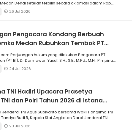
edan Denai setelah terpilih secara aklamasi dalam Rapat
26 Jul 2026
ngan Pengacara Kondang Berbuah
 Pemko Medan Rubuhkan Tembok PT
.com Perjuangan hukum yang dilakukan Pengacara PT
h (PT BI), Dr Darmawan Yusuf, S.H., S.E., M.Pd., M.H., Pimpinan
24 Jul 2026
a TNI Hadiri Upacara Prasetya
 TNI dan Polri Tahun 2026 di Istana
I Jenderal TNI Agus Subiyanto bersama Wakil Panglima TNI
 Tandyo Budi R, Kepala Staf Angkatan Darat Jenderal TNI
23 Jul 2026