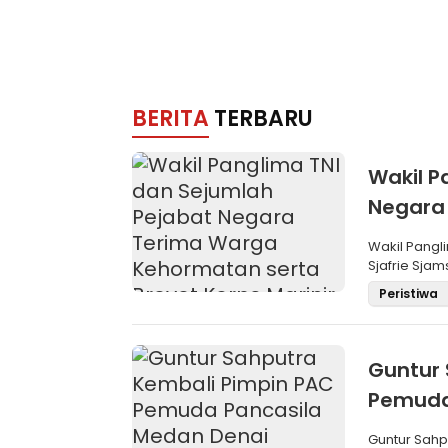
BERITA
TERBARU
Wakil P
Negara
Brevet 
Wakil Pangli
Sjafrie Sjam
Peristiwa
Guntur 
Pemuda
Aklama
Guntur Sah