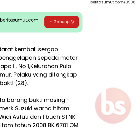
beritasumut.com/BS06
pp beritasumut.com
+ Gabung
arat kembali sergap
 penggelapan sepeda motor
pa II, No 1,Kelurahan Pulo
imur. Pelaku yang ditangkap
akti (28).
ta barang bukti masing -
merk Suzuki warna hitam
idi Astuti dan 1 buah STNK
itam tahun 2008 BK 6701 OM