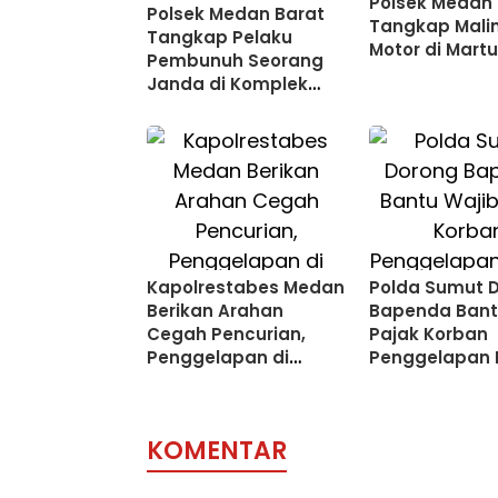
Polsek Medan 
Polsek Medan Barat
Tangkap Mali
Tangkap Pelaku
Motor di Mart
Pembunuh Seorang
Janda di Komplek
Pondok Surya Indah
Kapolrestabes Medan
Polda Sumut 
Berikan Arahan
Bapenda Bant
Cegah Pencurian,
Pajak Korban
Penggelapan di
Penggelapan 
Minimarket
AS Cs
KOMENTAR