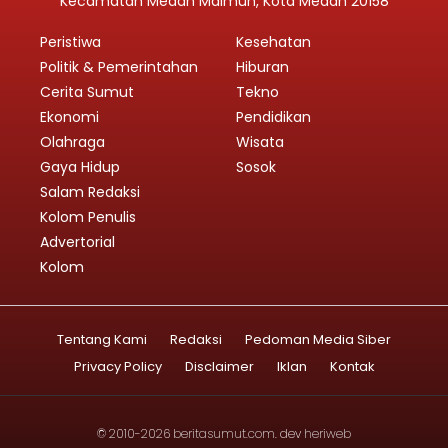
Kecamatan Medan Maimun, Kota Medan 20158
Peristiwa
Kesehatan
Politik & Pemerintahan
Hiburan
Cerita Sumut
Tekno
Ekonomi
Pendidikan
Olahraga
Wisata
Gaya Hidup
Sosok
Salam Redaksi
Kolom Penulis
Advertorial
Kolom
Tentang Kami
Redaksi
Pedoman Media Siber
Privacy Policy
Disclaimer
Iklan
Kontak
© 2010-2026
beritasumut.com
. dev
heriweb