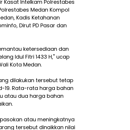
ir Kasat Intelkam Polrestabes
 Polrestabes Medan Kompol
Medan, Kadis Ketahanan
ominfo, Dirut PD Pasar dan
memantau ketersediaan dan
ang Idul Fitri 1433 H," ucap
ali Kota Medan.
ng dilakukan tersebut tetap
d-19. Rata-rata harga bahan
tu atau dua harga bahan
ikan.
a pasokan atau meningkatnya
rang tersebut dinaikkan nilai