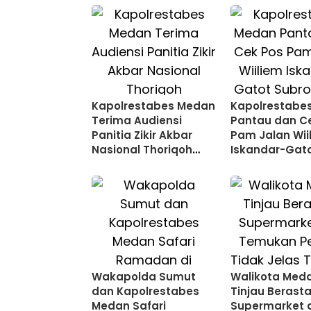
Kapolrestabes Medan
Kapolrestabe
Terima Audiensi
Pantau dan C
Panitia Zikir Akbar
Pam Jalan Wii
Nasional Thoriqoh
Iskandar-Gat
Naqsyabandiyah
Subroto dan 
Indonesia
Haryono
Wakapolda Sumut
Walikota Med
dan Kapolrestabes
Tinjau Berasta
Medan Safari
Supermarket 