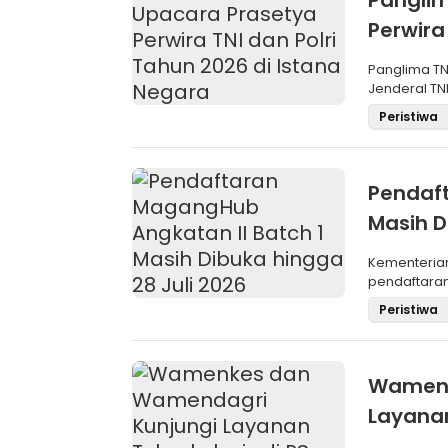
Panglim
Perwira
Negara
Panglima TN
Jenderal TNI
Maru
Peristiwa
Pendaft
Masih D
Kementeria
pendaftara
Angkatan II 
Peristiwa
Wamenk
Layanan