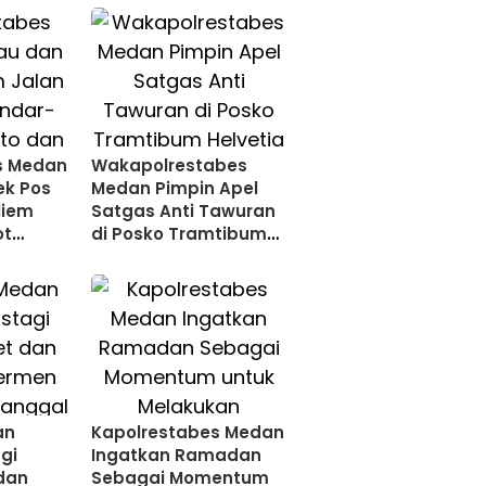
s Medan
Wakapolrestabes
ek Pos
Medan Pimpin Apel
liem
Satgas Anti Tawuran
ot
di Posko Tramtibum
MT
Helvetia
an
Kapolrestabes Medan
gi
Ingatkan Ramadan
dan
Sebagai Momentum