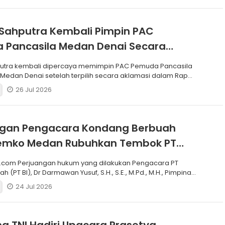
Sahputra Kembali Pimpin PAC
 Pancasila Medan Denai Secara
si
putra kembali dipercaya memimpin PAC Pemuda Pancasila
edan Denai setelah terpilih secara aklamasi dalam Rapat
26 Jul 2026
ngan Pengacara Kondang Berbuah
 Pemko Medan Rubuhkan Tembok PT
.com Perjuangan hukum yang dilakukan Pengacara PT
h (PT BI), Dr Darmawan Yusuf, S.H., S.E., M.Pd., M.H., Pimpinan
24 Jul 2026