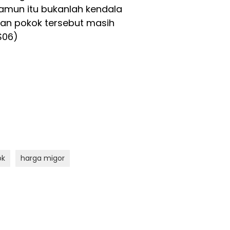
amun itu bukanlah kendala
han pokok tersebut masih
S06)
ok
harga migor