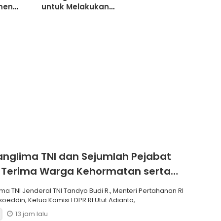
men
untuk Melakukan
anggal
Kebaikan
a
anglima TNI dan Sejumlah Pejabat
 Terima Warga Kehormatan serta
Korps Marinir
ma TNI Jenderal TNI Tandyo Budi R., Menteri Pertahanan RI
soeddin, Ketua Komisi I DPR RI Utut Adianto,
13 jam lalu