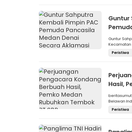
Guntur 
Pemuda
Aklama
Guntur Sah
Kecamatan M
Pemilihan
Peristiwa
Perjua
Hasil,
SBP
beritasumut
Belawan Inda
La
Peristiwa