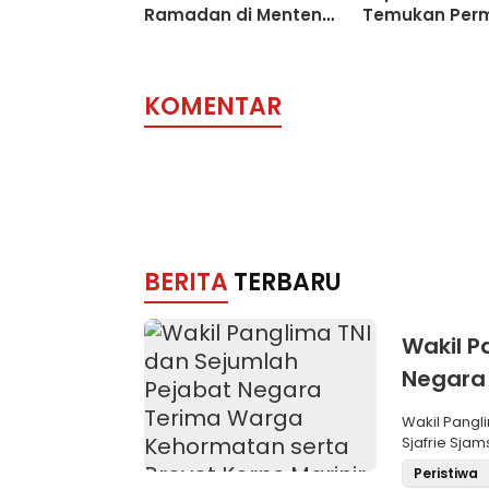
Ramadan di Menteng,
Temukan Per
Beri Santunan Anak
Tidak Jelas T
Yatim
Kadaluarsany
KOMENTAR
BERITA
TERBARU
Wakil P
Negara
Brevet 
Wakil Pangli
Sjafrie Sjam
Peristiwa