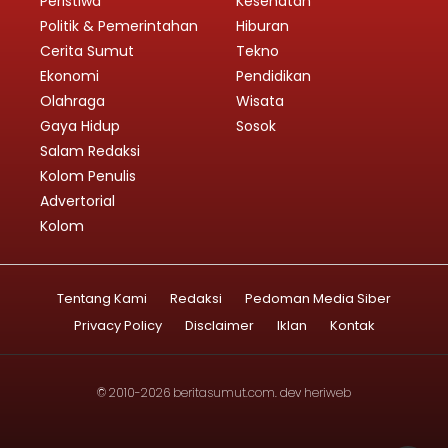
Peristiwa
Kesehatan
Politik & Pemerintahan
Hiburan
Cerita Sumut
Tekno
Ekonomi
Pendidikan
Olahraga
Wisata
Gaya Hidup
Sosok
Salam Redaksi
Kolom Penulis
Advertorial
Kolom
Tentang Kami
Redaksi
Pedoman Media Siber
Privacy Policy
Disclaimer
Iklan
Kontak
© 2010-2026
beritasumut.com
. dev
heriweb