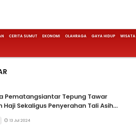
AN
CERITA SUMUT
EKONOMI
OLAHRAGA
GAYA HIDUP
WISATA
AR
ta Pematangsiantar Tepung Tawar
Haji Sekaligus Penyerahan Tali Asih
rta MTQ Berprestasi
13 Jul 2024