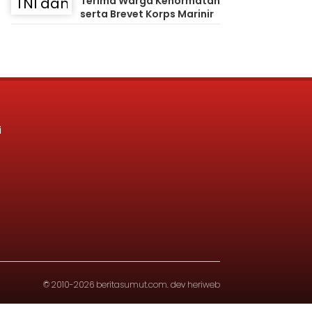
Terima Warga Kehormatan
serta Brevet Korps Marinir
i
© 2010-2026
beritasumut.com
. dev
heriweb