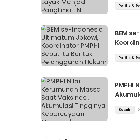
Politik & 
BEM se-
Koordin
Pelang
Politik & 
PMPHI N
Akumul
Masyara
Sosok