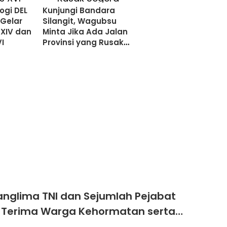
logi DEL
Kunjungi Bandara
Gelar
Silangit, Wagubsu
XIV dan
Minta Jika Ada Jalan
VI
Provinsi yang Rusak
Segera Dilaporkan
anglima TNI dan Sejumlah Pejabat
 Terima Warga Kehormatan serta
Korps Marinir