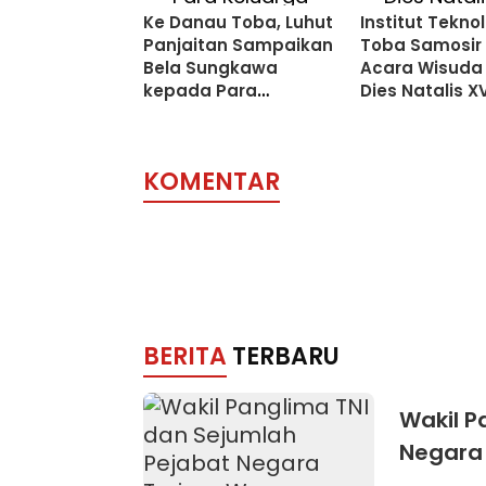
Ke Danau Toba, Luhut
Institut Tekno
Panjaitan Sampaikan
Toba Samosir 
Bela Sungkawa
Acara Wisuda 
kepada Para
Dies Natalis X
Keluarga Korban
Kapal KM Sinar
Bangun
KOMENTAR
BERITA
TERBARU
Wakil P
Negara
Brevet 