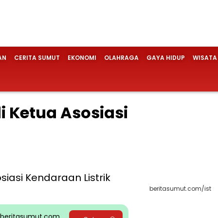
AN
CERITA SUMUT
EKONOMI
OLAHRAGA
GAYA HIDUP
WISATA
 Ketua Asosiasi
beritasumut.com/ist
pp beritasumut.com