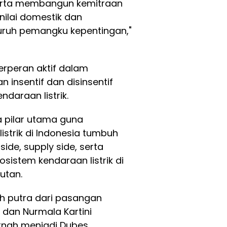
erta membangun kemitraan
nilai domestik dan
uruh pemangku kepentingan,"
erperan aktif dalam
 insentif dan disinsentif
daraan listrik.
a pilar utama guna
strik di Indonesia tumbuh
side, supply side, serta
istem kendaraan listrik di
utan.
lah putra dari pasangan
dan Nurmala Kartini
pernah menjadi Dubes