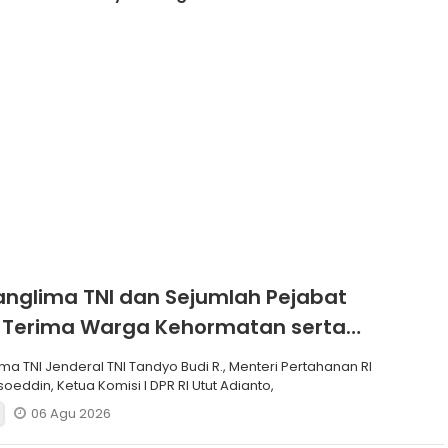
Disabilitas,
Tingkatkan Reputasi
dan Prestasi
anglima TNI dan Sejumlah Pejabat
 Terima Warga Kehormatan serta
Korps Marinir
ma TNI Jenderal TNI Tandyo Budi R., Menteri Pertahanan RI
soeddin, Ketua Komisi I DPR RI Utut Adianto,
06 Agu 2026