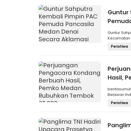
Guntur 
Pemuda
Aklama
Guntur Sah
Kecamatan M
Pemilihan
Peristiwa
Perjua
Hasil,
SBP
beritasumut
Belawan Inda
La
Peristiwa
Panglim