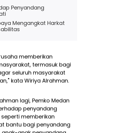
adap Penyandang
ati
paya Mengangkat Harkat
bilitas
rusaha memberikan
masyarakat, termasuk bagi
agar seluruh masyarakat
n," kata Wiriya Alrahman.
 Alrahman lagi, Pemko Medan
 terhadap penyandang
n seperti memberikan
at bantu bagi penyandang
min anak-anak penyandang