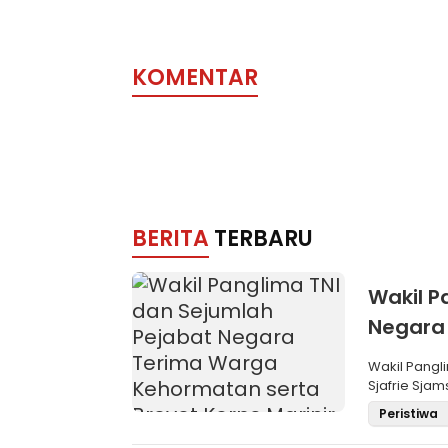
Penyandang
Disabilitas
KOMENTAR
BERITA
TERBARU
Wakil P
Negara
Brevet 
Wakil Pangli
Sjafrie Sjam
Peristiwa