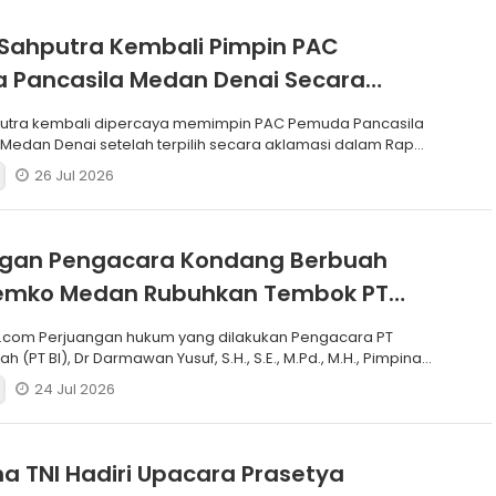
Sahputra Kembali Pimpin PAC
 Pancasila Medan Denai Secara
si
putra kembali dipercaya memimpin PAC Pemuda Pancasila
edan Denai setelah terpilih secara aklamasi dalam Rapat
26 Jul 2026
ngan Pengacara Kondang Berbuah
 Pemko Medan Rubuhkan Tembok PT
.com Perjuangan hukum yang dilakukan Pengacara PT
h (PT BI), Dr Darmawan Yusuf, S.H., S.E., M.Pd., M.H., Pimpinan
24 Jul 2026
a TNI Hadiri Upacara Prasetya