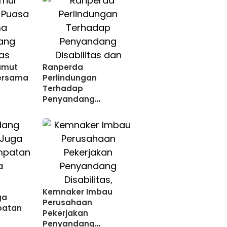
umut
Ranperda
ersama
Perlindungan
Terhadap
Penyandang
Disabilitas dan Lansia
Disepakati
Kemnaker Imbau
ga
Perusahaan
patan
Pekerjakan
Penyandang