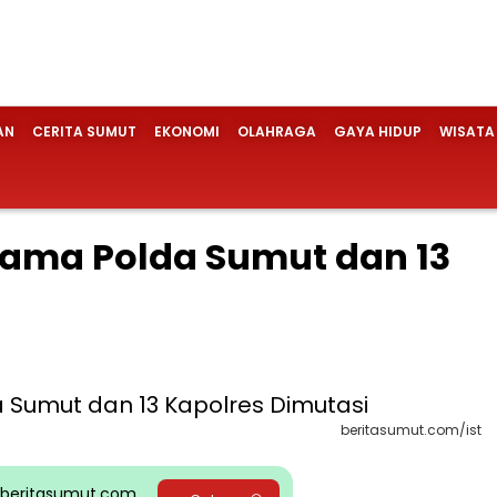
AN
CERITA SUMUT
EKONOMI
OLAHRAGA
GAYA HIDUP
WISATA
tama Polda Sumut dan 13
beritasumut.com/ist
pp beritasumut.com