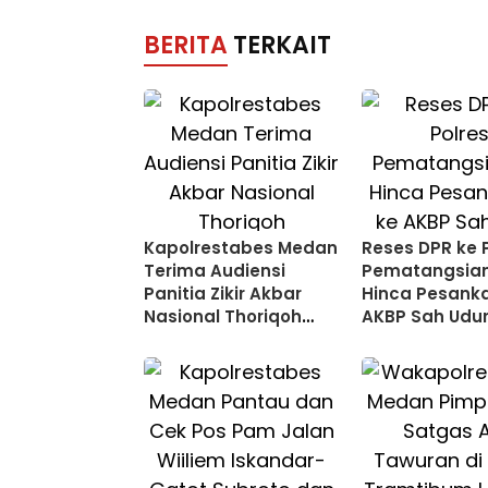
BERITA
TERKAIT
Kapolrestabes Medan
Reses DPR ke 
Terima Audiensi
Pematangsian
Panitia Zikir Akbar
Hinca Pesanka
Nasional Thoriqoh
AKBP Sah Udu
Naqsyabandiyah
Indonesia