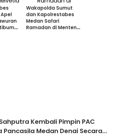
bes
Wakapolda Sumut
 Apel
dan Kapolrestabes
Tawuran
Medan Safari
mtibum
Ramadan di Menteng,
Beri Santunan Anak
Yatim
Sahputra Kembali Pimpin PAC
 Pancasila Medan Denai Secara