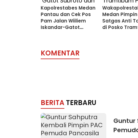
Kapolrestabes Medan
Wakapolresta
Pantau dan Cek Pos
Medan Pimpin
Pam Jalan Wiiliem
Satgas Anti 
Iskandar-Gatot
di Posko Tra
Subroto dan MT
Helvetia
Haryono
KOMENTAR
BERITA
TERBARU
Guntur 
Pemuda