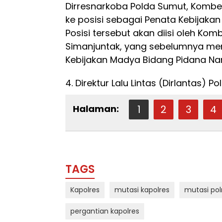
Dirresnarkoba Polda Sumut, Kombe
ke posisi sebagai Penata Kebijakan 
Posisi tersebut akan diisi oleh Kom
Simanjuntak, yang sebelumnya men
Kebijakan Madya Bidang Pidana Nar
4. Direktur Lalu Lintas (Dirlantas) 
Halaman:
1
2
3
4
TAGS
Kapolres
mutasi kapolres
mutasi polr
pergantian kapolres