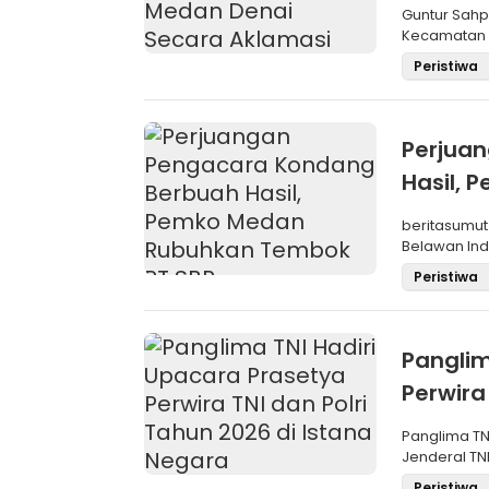
Aklama
Guntur Sah
Kecamatan M
Pemilihan
Peristiwa
Perjua
Hasil,
SBP
beritasumut
Belawan Inda
La
Peristiwa
Panglim
Perwira
Negara
Panglima TN
Jenderal TNI
Maru
Peristiwa