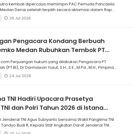
si
putra kembali dipercaya memimpin PAC Pemuda Pancasila
edan Denai setelah terpilih secara aklamasi dalam Rapat
26 Jul 2026
ngan Pengacara Kondang Berbuah
 Pemko Medan Rubuhkan Tembok PT
.com Perjuangan hukum yang dilakukan Pengacara PT
h (PT BI), Dr Darmawan Yusuf, S.H., S.E., M.Pd., M.H., Pimpinan
24 Jul 2026
a TNI Hadiri Upacara Prasetya
 TNI dan Polri Tahun 2026 di Istana
I Jenderal TNI Agus Subiyanto bersama Wakil Panglima TNI
 Tandyo Budi R, Kepala Staf Angkatan Darat Jenderal TNI
23 Jul 2026