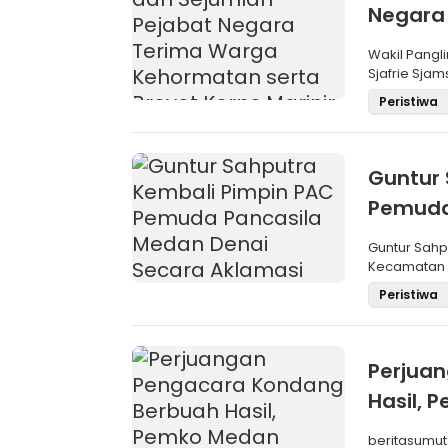
Negara
Brevet 
Wakil Pangli
Sjafrie Sjam
Peristiwa
Guntur 
Pemuda
Aklama
Guntur Sah
Kecamatan M
Pemilihan
Peristiwa
Perjua
Hasil,
SBP
beritasumut