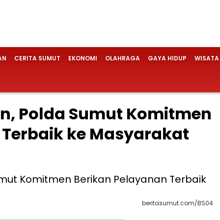
AN
CERITA SUMUT
EKONOMI
OLAHRAGA
GAYA HIDUP
WISATA
hun, Polda Sumut Komitmen
 Terbaik ke Masyarakat
beritasumut.com/BS04