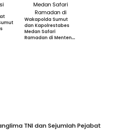
at
Wakapolda Sumut
Sumut
dan Kapolrestabes
es
Medan Safari
Ramadan di Menteng,
Beri Santunan Anak
Yatim
anglima TNI dan Sejumlah Pejabat