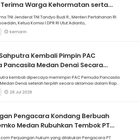
 Terima Warga Kehormatan serta
Korps Marinir
ma TNI Jenderal TNI Tandyo Budi R., Menteri Pertahanan RI
soeddin, Ketua Komisi I DPR RI Utut Adianto,
kemarin
Sahputra Kembali Pimpin PAC
 Pancasila Medan Denai Secara
si
putra kembali dipercaya memimpin PAC Pemuda Pancasila
edan Denai setelah terpilih secara aklamasi dalam Rapat
26 Jul 2026
ngan Pengacara Kondang Berbuah
 Pemko Medan Rubuhkan Tembok PT
.com Perjuangan hukum yang dilakukan Pengacara PT