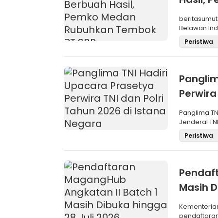
SBP
beritasumut
Belawan Inda
La
Peristiwa
Panglim
Perwira
Negara
Panglima TN
Jenderal TNI
Maru
Peristiwa
Pendaft
Masih D
Kementeria
pendaftara