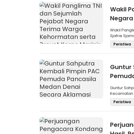
Wakil P
Negara
Brevet 
Wakil Pangli
Sjafrie Sjam
Peristiwa
Guntur 
Pemuda
Aklama
Guntur Sah
Kecamatan M
Pemilihan
Peristiwa
Perjua
Hasil,