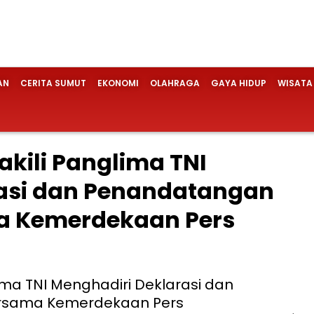
AN
CERITA SUMUT
EKONOMI
OLAHRAGA
GAYA HIDUP
WISATA
kili Panglima TNI
rasi dan Penandatangan
 Kemerdekaan Pers