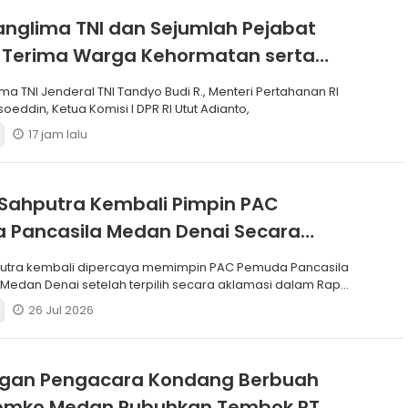
anglima TNI dan Sejumlah Pejabat
 Terima Warga Kehormatan serta
Korps Marinir
ma TNI Jenderal TNI Tandyo Budi R., Menteri Pertahanan RI
soeddin, Ketua Komisi I DPR RI Utut Adianto,
17 jam lalu
Sahputra Kembali Pimpin PAC
 Pancasila Medan Denai Secara
si
putra kembali dipercaya memimpin PAC Pemuda Pancasila
edan Denai setelah terpilih secara aklamasi dalam Rapat
26 Jul 2026
ngan Pengacara Kondang Berbuah
 Pemko Medan Rubuhkan Tembok PT