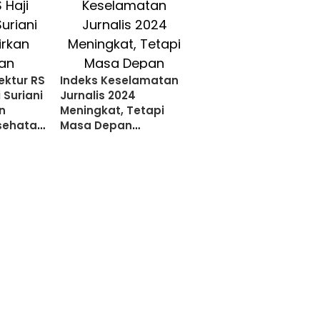
ektur RS
Indeks Keselamatan
 Suriani
Jurnalis 2024
n
Meningkat, Tetapi
sehatan
Masa Depan
Islam
Kebebasan Pers
Masih Diragukan