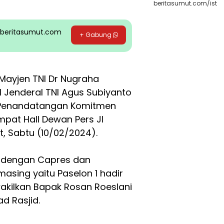
beritasumut.com/ist
pp beritasumut.com
+ Gabung
Mayjen TNI Dr Nugraha
I Jenderal TNI Agus Subiyanto
n Penandatangan Komitmen
pat Hall Dewan Pers Jl
t, Sabtu (10/02/2024).
s dengan Capres dan
ing yaitu Paselon 1 hadir
akilkan Bapak Rosan Roeslani
d Rasjid.