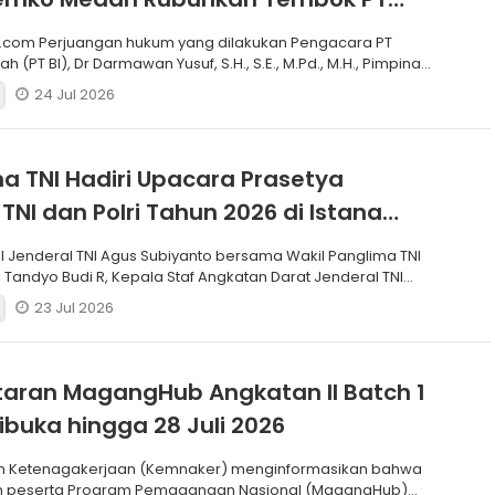
.com Perjuangan hukum yang dilakukan Pengacara PT
h (PT BI), Dr Darmawan Yusuf, S.H., S.E., M.Pd., M.H., Pimpinan
24 Jul 2026
a TNI Hadiri Upacara Prasetya
 TNI dan Polri Tahun 2026 di Istana
I Jenderal TNI Agus Subiyanto bersama Wakil Panglima TNI
 Tandyo Budi R, Kepala Staf Angkatan Darat Jenderal TNI
23 Jul 2026
aran MagangHub Angkatan II Batch 1
ibuka hingga 28 Juli 2026
n Ketenagakerjaan (Kemnaker) menginformasikan bahwa
n peserta Program Pemagangan Nasional (MagangHub)