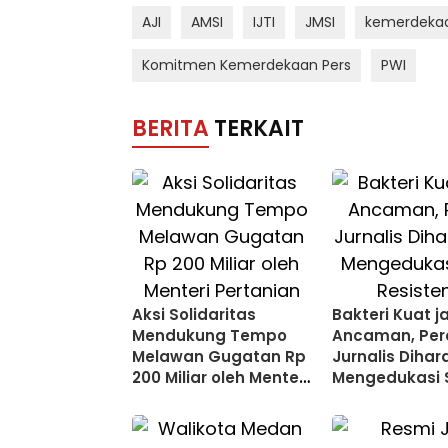
AJI
AMSI
IJTI
JMSI
kemerdekaa
Komitmen Kemerdekaan Pers
PWI
BERITA
TERKAIT
Aksi Solidaritas
Bakteri Kuat j
Mendukung Tempo
Ancaman, Per
Melawan Gugatan Rp
Jurnalis Diha
200 Miliar oleh Menteri
Mengedukasi 
Pertanian Amran
Resistensi
Sulaiman
Antimikroba