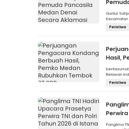
Pemuda
Aklama
Guntur Sah
Kecamatan M
Pemilihan
Peristiwa
Perjua
Hasil,
SBP
beritasumut
Belawan Inda
La
Peristiwa
Panglim
Perwira
Negara
Panglima TN