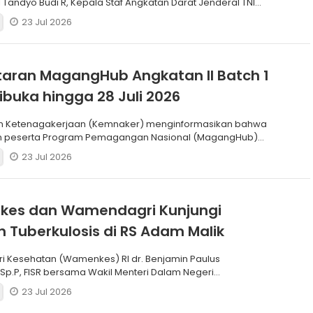
 Tandyo Budi R, Kepala Staf Angkatan Darat Jenderal TNI
23 Jul 2026
aran MagangHub Angkatan II Batch 1
ibuka hingga 28 Juli 2026
n Ketenagakerjaan (Kemnaker) menginformasikan bahwa
n peserta Program Pemagangan Nasional (MagangHub)
Batch
23 Jul 2026
es dan Wamendagri Kunjungi
 Tuberkulosis di RS Adam Malik
ri Kesehatan (Wamenkes) RI dr. Benjamin Paulus
 Sp.P, FISR bersama Wakil Menteri Dalam Negeri
) RI Dr. Akhm
23 Jul 2026