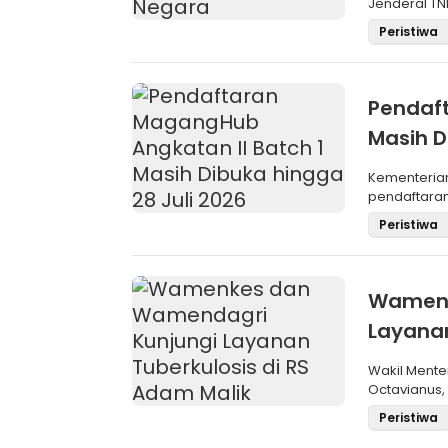
Jenderal TNI
Maru
Peristiwa
Pendaft
Masih D
Kementeria
pendaftara
Angkatan II 
Peristiwa
Wamenk
Layanan
Wakil Mente
Octavianus,
(Wamendagri
Peristiwa