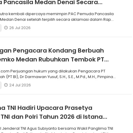
 Pancasila Medan Denai Secara
si
putra kembali dipercaya memimpin PAC Pemuda Pancasila
edan Denai setelah terpilih secara aklamasi dalam Rapat
26 Jul 2026
ngan Pengacara Kondang Berbuah
 Pemko Medan Rubuhkan Tembok PT
.com Perjuangan hukum yang dilakukan Pengacara PT
h (PT BI), Dr Darmawan Yusuf, S.H., S.E., M.Pd., M.H., Pimpinan
24 Jul 2026
a TNI Hadiri Upacara Prasetya
 TNI dan Polri Tahun 2026 di Istana
I Jenderal TNI Agus Subiyanto bersama Wakil Panglima TNI