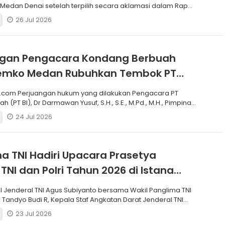
edan Denai setelah terpilih secara aklamasi dalam Rapat
26 Jul 2026
ngan Pengacara Kondang Berbuah
 Pemko Medan Rubuhkan Tembok PT
.com Perjuangan hukum yang dilakukan Pengacara PT
h (PT BI), Dr Darmawan Yusuf, S.H., S.E., M.Pd., M.H., Pimpinan
24 Jul 2026
a TNI Hadiri Upacara Prasetya
 TNI dan Polri Tahun 2026 di Istana
I Jenderal TNI Agus Subiyanto bersama Wakil Panglima TNI
 Tandyo Budi R, Kepala Staf Angkatan Darat Jenderal TNI
23 Jul 2026