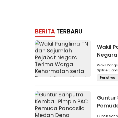
BERITA
TERBARU
Wakil P
Negara
Brevet 
Wakil Pangli
Sjafrie Sjam
Peristiwa
Guntur 
Pemuda
Aklama
Guntur Sah