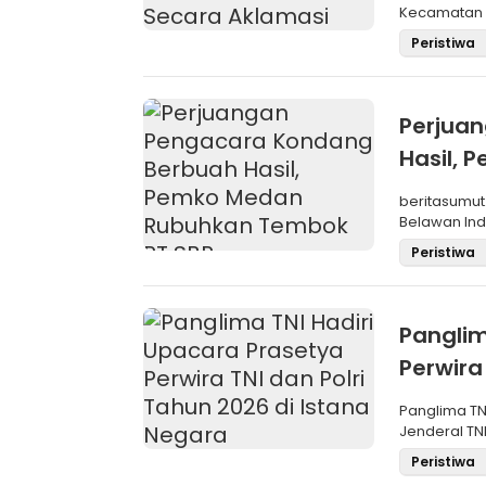
Kecamatan M
Pemilihan
Peristiwa
Perjua
Hasil,
SBP
beritasumut
Belawan Inda
La
Peristiwa
Panglim
Perwira
Negara
Panglima TN
Jenderal TNI
Maru
Peristiwa