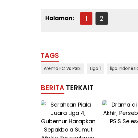
Halaman:
1
2
TAGS
Arema FC Vs PSIS
Liga 1
liga indonesi
BERITA
TERKAIT