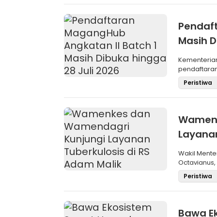
Pendaft
Masih D
Kementeria
pendaftara
Angkatan II 
Peristiwa
Wamenk
Layanan
Wakil Mente
Octavianus,
(Wamendagri
Peristiwa
Bawa E