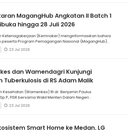
aran MagangHub Angkatan II Batch 1
ibuka hingga 28 Juli 2026
n Ketenagakerjaan (Kemnaker) menginformasikan bahwa
n peserta Program Pemagangan Nasional (MagangHub)
Batch
23 Jul 2026
es dan Wamendagri Kunjungi
 Tuberkulosis di RS Adam Malik
ri Kesehatan (Wamenkes) RI dr. Benjamin Paulus
 Sp.P, FISR bersama Wakil Menteri Dalam Negeri
) RI Dr. Akhm
23 Jul 2026
kosistem Smart Home ke Medan, LG