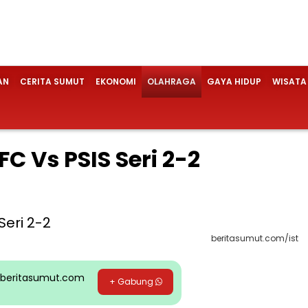
AN
CERITA SUMUT
EKONOMI
OLAHRAGA
GAYA HIDUP
WISATA
FC Vs PSIS Seri 2-2
beritasumut.com/ist
pp beritasumut.com
+ Gabung