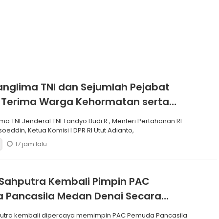
anglima TNI dan Sejumlah Pejabat
 Terima Warga Kehormatan serta
Korps Marinir
ma TNI Jenderal TNI Tandyo Budi R., Menteri Pertahanan RI
soeddin, Ketua Komisi I DPR RI Utut Adianto,
17 jam lalu
Sahputra Kembali Pimpin PAC
 Pancasila Medan Denai Secara
si
putra kembali dipercaya memimpin PAC Pemuda Pancasila