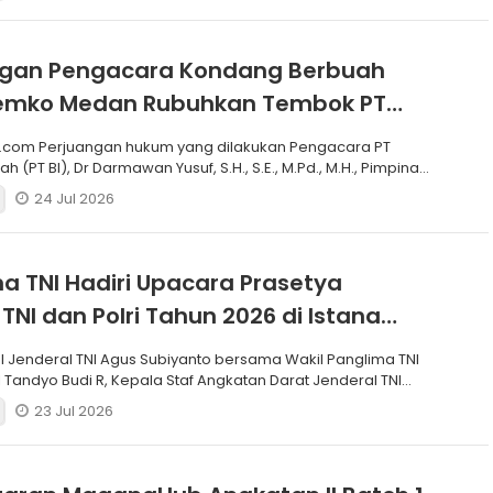
ngan Pengacara Kondang Berbuah
 Pemko Medan Rubuhkan Tembok PT
.com Perjuangan hukum yang dilakukan Pengacara PT
h (PT BI), Dr Darmawan Yusuf, S.H., S.E., M.Pd., M.H., Pimpinan
24 Jul 2026
a TNI Hadiri Upacara Prasetya
 TNI dan Polri Tahun 2026 di Istana
I Jenderal TNI Agus Subiyanto bersama Wakil Panglima TNI
 Tandyo Budi R, Kepala Staf Angkatan Darat Jenderal TNI
23 Jul 2026