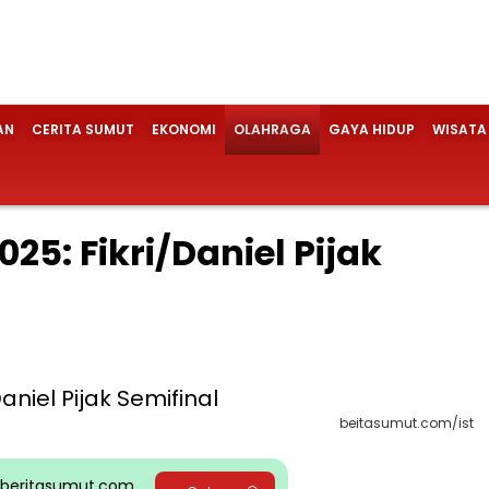
AN
CERITA SUMUT
EKONOMI
OLAHRAGA
GAYA HIDUP
WISATA
25: Fikri/Daniel Pijak
beitasumut.com/ist
pp beritasumut.com