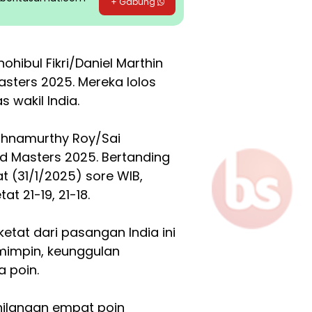
+ Gabung
ibul Fikri/Daniel Marthin
asters 2025. Mereka lolos
 wakil India.
ishnamurthy Roy/Sai
nd Masters 2025. Bertanding
t (31/1/2025) sore WIB,
t 21-19, 21-18.
etat dari pasangan India ini
mimpin, keunggulan
a poin.
ehilangan empat poin