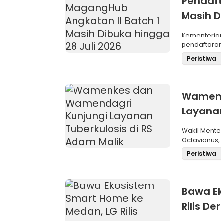
Pendaft
Masih D
Kementeria
pendaftara
Angkatan II 
Peristiwa
Wamenk
Layanan
Wakil Mente
Octavianus,
(Wamendagri
Peristiwa
Bawa E
Rilis De