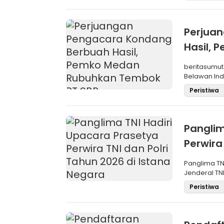
Perjua
Hasil,
SBP
beritasumut
Belawan Inda
La
Peristiwa
Panglim
Perwira
Negara
Panglima TN
Jenderal TNI
Maru
Peristiwa