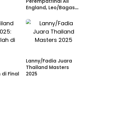
Perempatfinal All
England, Leo/Bagas
atau Fikri/Daniel
Lanny/Fadia Juara
Thailand Masters
di Final
2025