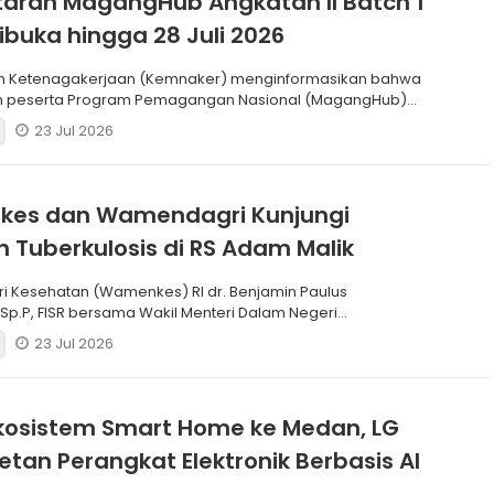
aran MagangHub Angkatan II Batch 1
ibuka hingga 28 Juli 2026
n Ketenagakerjaan (Kemnaker) menginformasikan bahwa
n peserta Program Pemagangan Nasional (MagangHub)
Batch
23 Jul 2026
es dan Wamendagri Kunjungi
 Tuberkulosis di RS Adam Malik
ri Kesehatan (Wamenkes) RI dr. Benjamin Paulus
 Sp.P, FISR bersama Wakil Menteri Dalam Negeri
) RI Dr. Akhm
23 Jul 2026
kosistem Smart Home ke Medan, LG
retan Perangkat Elektronik Berbasis AI