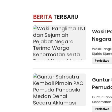
BERITA
TERBARU
Wakil P
Negara
Brevet 
Wakil Pangli
Sjafrie Sjam
Peristiwa
Guntur 
Pemuda
Aklama
Guntur Sah
Kecamatan M
Pemilihan
Peristiwa