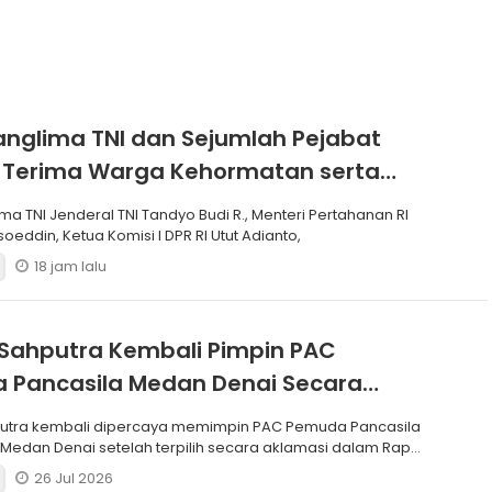
anglima TNI dan Sejumlah Pejabat
 Terima Warga Kehormatan serta
Korps Marinir
ma TNI Jenderal TNI Tandyo Budi R., Menteri Pertahanan RI
soeddin, Ketua Komisi I DPR RI Utut Adianto,
18 jam lalu
Sahputra Kembali Pimpin PAC
 Pancasila Medan Denai Secara
si
putra kembali dipercaya memimpin PAC Pemuda Pancasila
edan Denai setelah terpilih secara aklamasi dalam Rapat
26 Jul 2026