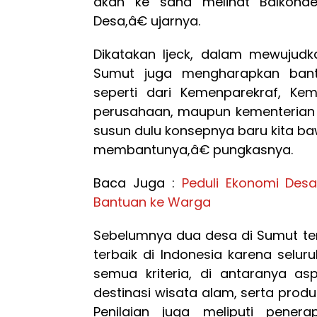
akan ke sana melihat Balkond
Desa,â€ ujarnya.
Dikatakan Ijeck, dalam mewujudk
Sumut juga mengharapkan bant
seperti dari Kemenparekraf, Ke
perusahaan, maupun kementerian t
susun dulu konsepnya baru kita ba
membantunya,â€ pungkasnya.
Baca Juga :
Peduli Ekonomi Des
Bantuan ke Warga
Sebelumnya dua desa di Sumut ter
terbaik di Indonesia karena selu
semua kriteria, di antaranya asp
destinasi wisata alam, serta produ
Penilaian juga meliputi penera