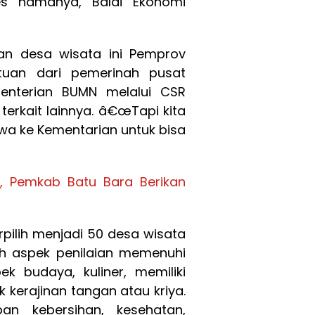
es namanya, Balai Ekonomi
an desa wisata ini Pemprov
uan dari pemerinah pusat
menterian BUMN melalui CSR
erkait lainnya. â€œTapi kita
wa ke Kementarian untuk bisa
a, Pemkab Batu Bara Berikan
pilih menjadi 50 desa wisata
ruh aspek penilaian memenuhi
ek budaya, kuliner, memiliki
k kerajinan tangan atau kriya.
pan kebersihan, kesehatan,