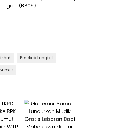
kungan. (BS09)
ekshah
Pemkab Langkat
 Sumut