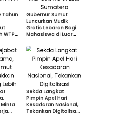
D Tahun
Gubernur Sumut
Luncurkan Mudik
ut
Gratis Lebaran Bagi
ih WTP
Mahasiswa di Luar
Sumatera
bat
Sekda Langkat
a,
Pimpin Apel Hari
Minta
Kesadaran Nasional,
erja
Tekankan Digitalisasi
ksimal
Pemerintahan