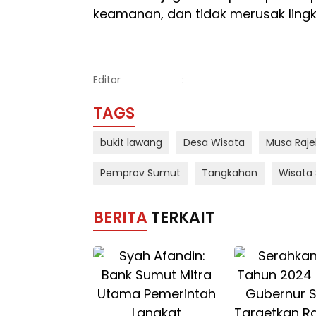
keamanan, dan tidak merusak ling
Editor
:
TAGS
bukit lawang
Desa Wisata
Musa Raj
Pemprov Sumut
Tangkahan
Wisata
BERITA
TERKAIT