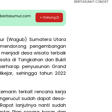
BERITASUMUT.COM/IST
pp beritasumut.com
+ Gabung
ur (Wagub) Sumatera Utara
s mendorong pengembangan
 menjadi desa wisata terbaik
isata di Tangkahan dan Bukit
 berharap penyusunan Grand
ikejar, sehingga tahun 2022
marin terkait rencana kerja
engerucut sudah dapat desa-
Rapat lanjutnya nanti sudah
ster Plan secara besar dan