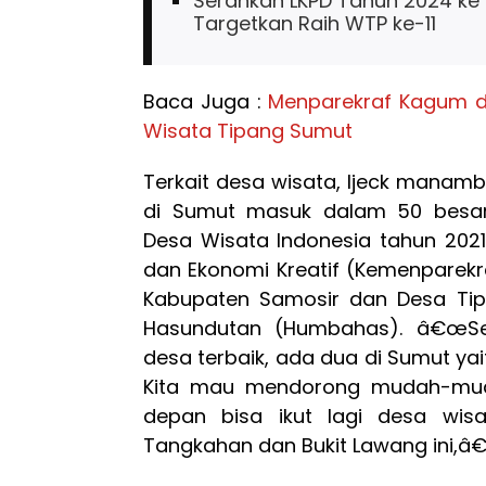
Serahkan LKPD Tahun 2024 ke
Targetkan Raih WTP ke-11
Baca Juga :
Menparekraf Kagum d
Wisata Tipang Sumut
Terkait desa wisata, Ijeck manamb
di Sumut masuk dalam 50 besar
Desa Wisata Indonesia tahun 2021
dan Ekonomi Kreatif (Kemenparekra
Kabupaten Samosir dan Desa Ti
Hasundutan (Humbahas). â€œSec
desa terbaik, ada dua di Sumut ya
Kita mau mendorong mudah-mud
depan bisa ikut lagi desa wis
Tangkahan dan Bukit Lawang ini,â€