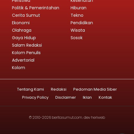
Peristiwa
Kesehatan
Politik & Pemerintahan
Hiburan
Cerita Sumut
Tekno
Ekonomi
Pendidikan
Olahraga
Wisata
Gaya Hidup
Sosok
Salam Redaksi
Kolom Penulis
Advertorial
Kolom
Tentang Kami
Redaksi
Pedoman Media Siber
Privacy Policy
Disclaimer
Iklan
Kontak
© 2010-2026
beritasumut.com
. dev
heriweb