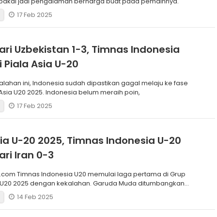
u bakal jadi pengalaman berharga buat pada pemainnya.
17 Feb 2025
ari Uzbekistan 1-3, Timnas Indonesia
i Piala Asia U-20
lahan ini, Indonesia sudah dipastikan gagal melaju ke fase
 Asia U20 2025. Indonesia belum meraih poin,
17 Feb 2025
sia U-20 2025, Timnas Indonesia U-20
ari Iran 0-3
.com Timnas Indonesia U20 memulai laga pertama di Grup
a U20 2025 dengan kekalahan. Garuda Muda ditumbangkan
14 Feb 2025