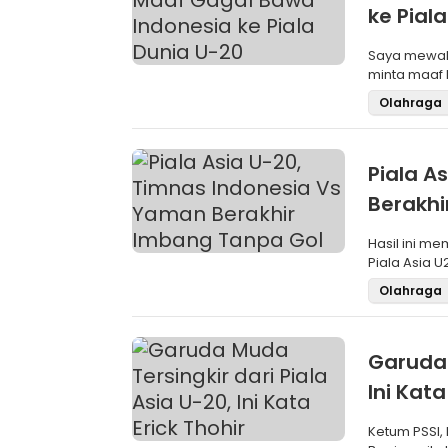
ke Pial
Saya mewaki
minta maaf 
memenuhi k
Olahraga
Piala A
Berakhi
Hasil ini m
Piala Asia U
Olahraga
Garuda 
Ini Kata
Ketum PSSI,