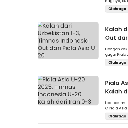
Baginya, it
Olahraga
Kalah d
Out dar
Dengan keka
gugur Piala
Olahraga
Piala A
Kalah d
beritasumut
C Piala Asi
Iran 0
Olahraga