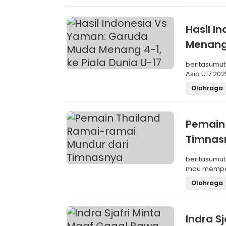
Hasil I
Menang 
beritasumut
Asia U17 202
Olahraga
Pemain 
Timnas
beritasumut
mau memperk
diungkapka
Olahraga
Indra S