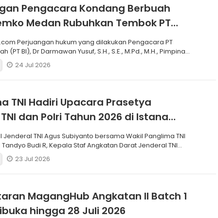
ngan Pengacara Kondang Berbuah
 Pemko Medan Rubuhkan Tembok PT
.com Perjuangan hukum yang dilakukan Pengacara PT
h (PT BI), Dr Darmawan Yusuf, S.H., S.E., M.Pd., M.H., Pimpinan
24 Jul 2026
a TNI Hadiri Upacara Prasetya
 TNI dan Polri Tahun 2026 di Istana
I Jenderal TNI Agus Subiyanto bersama Wakil Panglima TNI
 Tandyo Budi R, Kepala Staf Angkatan Darat Jenderal TNI
23 Jul 2026
aran MagangHub Angkatan II Batch 1
ibuka hingga 28 Juli 2026