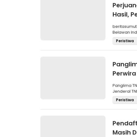
Perjua
Hasil,
SBP
beritasumut
Belawan Inda
La
Peristiwa
Panglim
Perwira
Negara
Panglima TN
Jenderal TNI
Maru
Peristiwa
Pendaft
Masih D