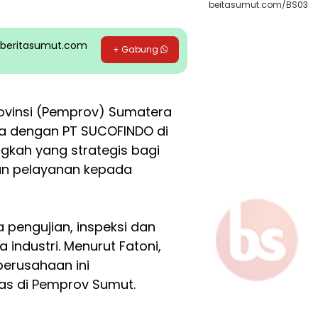
beitasumut.com/BS03
pp beritasumut.com
+ Gabung
ovinsi (Pemprov) Sumatera
ma dengan PT SUCOFINDO di
ngkah yang strategis bagi
an pelayanan kepada
pengujian, inspeksi dan
 industri. Menurut Fatoni,
perusahaan ini
as di Pemprov Sumut.