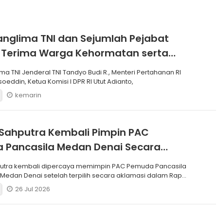
anglima TNI dan Sejumlah Pejabat
 Terima Warga Kehormatan serta
Korps Marinir
ma TNI Jenderal TNI Tandyo Budi R., Menteri Pertahanan RI
soeddin, Ketua Komisi I DPR RI Utut Adianto,
kemarin
Sahputra Kembali Pimpin PAC
 Pancasila Medan Denai Secara
si
putra kembali dipercaya memimpin PAC Pemuda Pancasila
edan Denai setelah terpilih secara aklamasi dalam Rapat
26 Jul 2026