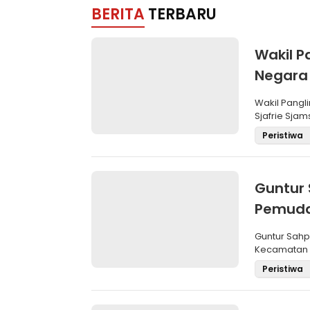
BERITA
TERBARU
Wakil P
Negara
Brevet 
Wakil Pangli
Sjafrie Sjam
Peristiwa
Guntur 
Pemuda
Aklama
Guntur Sah
Kecamatan M
Pemilihan
Peristiwa