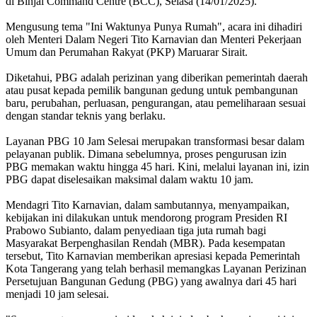
di Binjai Command Centre (BCC), Selasa (14/01/2025).
Mengusung tema "Ini Waktunya Punya Rumah", acara ini dihadiri
oleh Menteri Dalam Negeri Tito Karnavian dan Menteri Pekerjaan
Umum dan Perumahan Rakyat (PKP) Maruarar Sirait.
Diketahui, PBG adalah perizinan yang diberikan pemerintah daerah
atau pusat kepada pemilik bangunan gedung untuk pembangunan
baru, perubahan, perluasan, pengurangan, atau pemeliharaan sesuai
dengan standar teknis yang berlaku.
Layanan PBG 10 Jam Selesai merupakan transformasi besar dalam
pelayanan publik. Dimana sebelumnya, proses pengurusan izin
PBG memakan waktu hingga 45 hari. Kini, melalui layanan ini, izin
PBG dapat diselesaikan maksimal dalam waktu 10 jam.
Mendagri Tito Karnavian, dalam sambutannya, menyampaikan,
kebijakan ini dilakukan untuk mendorong program Presiden RI
Prabowo Subianto, dalam penyediaan tiga juta rumah bagi
Masyarakat Berpenghasilan Rendah (MBR). Pada kesempatan
tersebut, Tito Karnavian memberikan apresiasi kepada Pemerintah
Kota Tangerang yang telah berhasil memangkas Layanan Perizinan
Persetujuan Bangunan Gedung (PBG) yang awalnya dari 45 hari
menjadi 10 jam selesai.