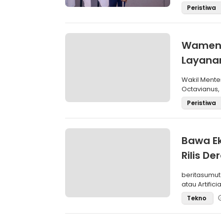
Angkatan II 
Peristiwa
Wamenk
Layanan
Wakil Mente
Octavianus,
(Wamendagri
Peristiwa
Bawa E
Rilis De
beritasumut
atau Artific
Tekno