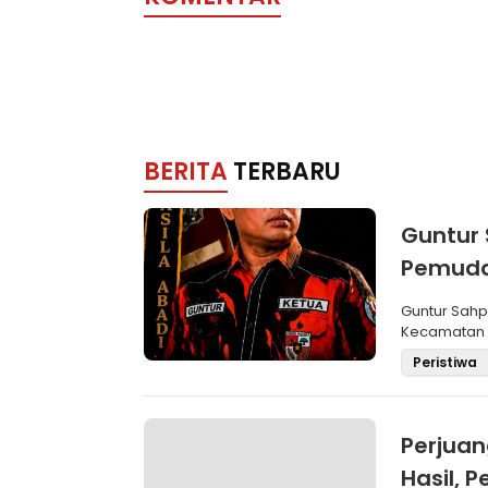
BERITA
TERBARU
Guntur 
Pemuda
Aklama
Guntur Sah
Kecamatan M
Pemilihan
Peristiwa
Perjua
Hasil,