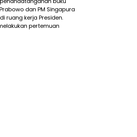
n penandatanganan buku
n Prabowo dan PM Singapura
i ruang kerja Presiden.
 melakukan pertemuan