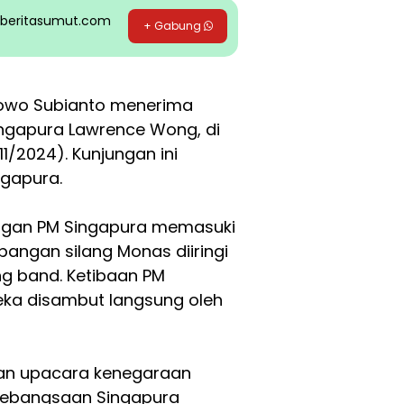
pp beritasumut.com
+ Gabung
bowo Subianto menerima
ingapura Lawrence Wong, di
1/2024). Kunjungan ini
gapura.
ngan PM Singapura memasuki
pangan silang Monas diiringi
g band. Ketibaan PM
eka disambut langsung oleh
gan upacara kenegaraan
ebangsaan Singapura