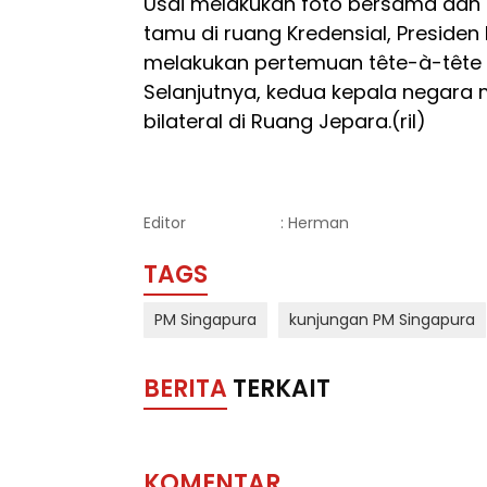
Usai melakukan foto bersama da
tamu di ruang Kredensial, Preside
melakukan pertemuan tête-à-tête d
Selanjutnya, kedua kepala negara
bilateral di Ruang Jepara.(ril)
Editor
: Herman
TAGS
PM Singapura
kunjungan PM Singapura
BERITA
TERKAIT
KOMENTAR