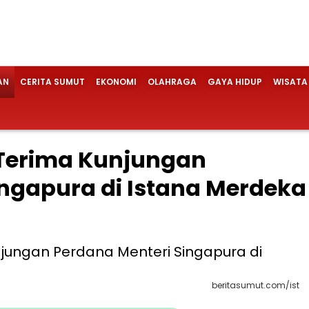
AN
CERITA SUMUT
EKONOMI
OLAHRAGA
GAYA HIDUP
WISATA
 Terima Kunjungan
ingapura di Istana Merdeka
beritasumut.com/ist