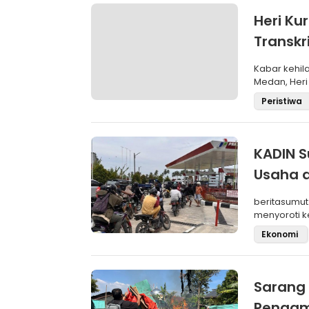
Heri Ku
Transkri
Kabar kehil
Medan, Heri 
(S1) m
Peristiwa
KADIN S
Usaha d
beritasumut
menyoroti k
sejumlah w
Ekonomi
Sarang
Pengam