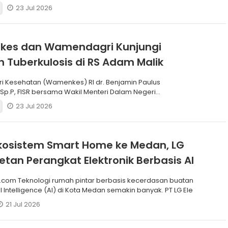
Batch
23 Jul 2026
es dan Wamendagri Kunjungi
 Tuberkulosis di RS Adam Malik
ri Kesehatan (Wamenkes) RI dr. Benjamin Paulus
 Sp.P, FISR bersama Wakil Menteri Dalam Negeri
) RI Dr. Akhm
23 Jul 2026
kosistem Smart Home ke Medan, LG
retan Perangkat Elektronik Berbasis AI
.com Teknologi rumah pintar berbasis kecerdasan buatan
ial Intelligence (AI) di Kota Medan semakin banyak. PT LG Ele
21 Jul 2026