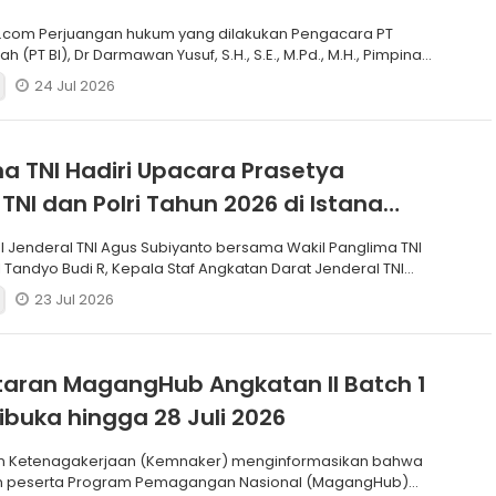
.com Perjuangan hukum yang dilakukan Pengacara PT
h (PT BI), Dr Darmawan Yusuf, S.H., S.E., M.Pd., M.H., Pimpinan
24 Jul 2026
a TNI Hadiri Upacara Prasetya
 TNI dan Polri Tahun 2026 di Istana
I Jenderal TNI Agus Subiyanto bersama Wakil Panglima TNI
 Tandyo Budi R, Kepala Staf Angkatan Darat Jenderal TNI
23 Jul 2026
aran MagangHub Angkatan II Batch 1
ibuka hingga 28 Juli 2026
n Ketenagakerjaan (Kemnaker) menginformasikan bahwa
n peserta Program Pemagangan Nasional (MagangHub)