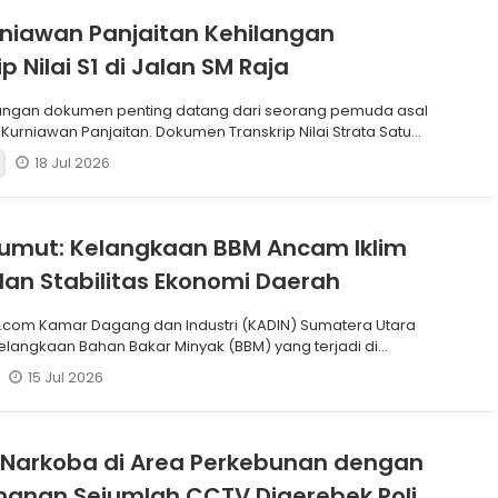
rniawan Panjaitan Kehilangan
p Nilai S1 di Jalan SM Raja
angan dokumen penting datang dari seorang pemuda asal
Kurniawan Panjaitan. Dokumen Transkrip Nilai Strata Satu
18 Jul 2026
umut: Kelangkaan BBM Ancam Iklim
an Stabilitas Ekonomi Daerah
.com Kamar Dagang dan Industri (KADIN) Sumatera Utara
elangkaan Bahan Bakar Minyak (BBM) yang terjadi di
15 Jul 2026
 Narkoba di Area Perkebunan dengan
anan Sejumlah CCTV Digerebek Polisi