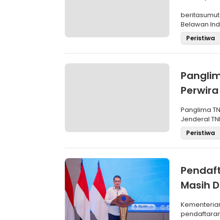
SBP
beritasumut
Belawan Inda
La
Peristiwa
Panglim
Perwira
Negara
Panglima TN
Jenderal TNI
Maru
Peristiwa
Pendaft
Masih D
Kementeria
pendaftara