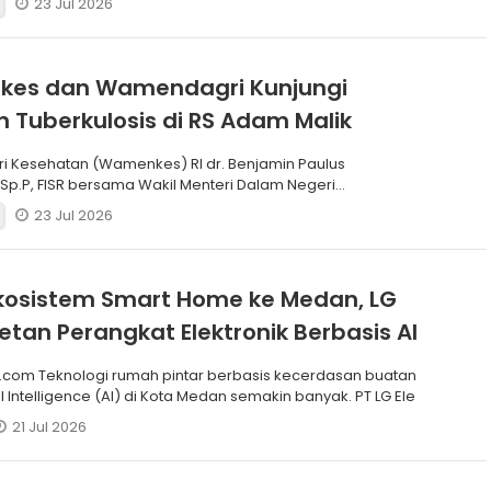
23 Jul 2026
es dan Wamendagri Kunjungi
 Tuberkulosis di RS Adam Malik
ri Kesehatan (Wamenkes) RI dr. Benjamin Paulus
 Sp.P, FISR bersama Wakil Menteri Dalam Negeri
) RI Dr. Akhm
23 Jul 2026
kosistem Smart Home ke Medan, LG
retan Perangkat Elektronik Berbasis AI
.com Teknologi rumah pintar berbasis kecerdasan buatan
ial Intelligence (AI) di Kota Medan semakin banyak. PT LG Ele
21 Jul 2026