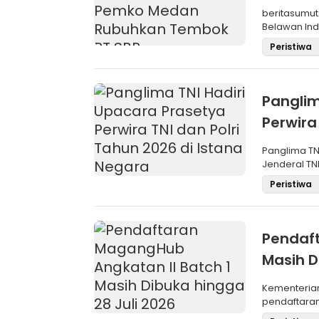
SBP
beritasumut
Belawan Inda
La
Peristiwa
Panglim
Perwira
Negara
Panglima TN
Jenderal TNI
Maru
Peristiwa
Pendaft
Masih D
Kementeria
pendaftara
Angkatan II 