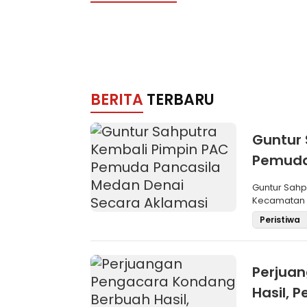
BERITA
TERBARU
Guntur 
Pemuda
Aklama
Guntur Sah
Kecamatan M
Pemilihan
Peristiwa
Perjua
Hasil,