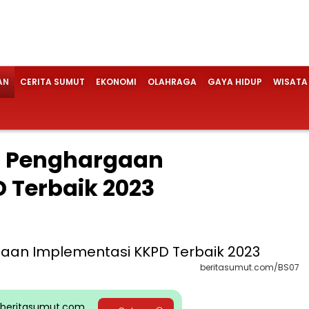
AN
CERITA SUMUT
EKONOMI
OLAHRAGA
GAYA HIDUP
WISATA
 Penghargaan
 Terbaik 2023
beritasumut.com/BS07
pp beritasumut.com