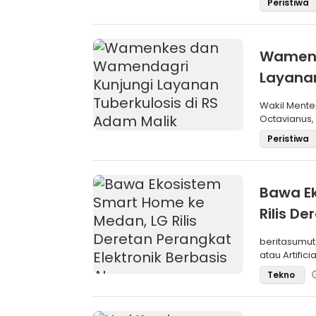
Peristiwa
Wamenk
Layanan
Wakil Mente
Octavianus,
(Wamendagri
Peristiwa
Bawa E
Rilis De
beritasumut
atau Artific
Tekno