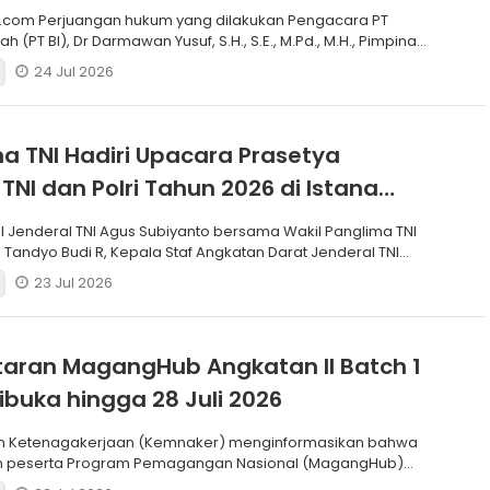
.com Perjuangan hukum yang dilakukan Pengacara PT
h (PT BI), Dr Darmawan Yusuf, S.H., S.E., M.Pd., M.H., Pimpinan
24 Jul 2026
a TNI Hadiri Upacara Prasetya
 TNI dan Polri Tahun 2026 di Istana
I Jenderal TNI Agus Subiyanto bersama Wakil Panglima TNI
 Tandyo Budi R, Kepala Staf Angkatan Darat Jenderal TNI
23 Jul 2026
aran MagangHub Angkatan II Batch 1
ibuka hingga 28 Juli 2026
n Ketenagakerjaan (Kemnaker) menginformasikan bahwa
n peserta Program Pemagangan Nasional (MagangHub)
Batch