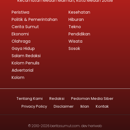
Kecamatan Medan Maimun, Kota Medan 20158
Peristiwa
Kesehatan
Politik & Pemerintahan
Hiburan
Cerita Sumut
Tekno
Ekonomi
Pendidikan
Olahraga
Wisata
Gaya Hidup
Sosok
Salam Redaksi
Kolom Penulis
Advertorial
Kolom
Tentang Kami
Redaksi
Pedoman Media Siber
Privacy Policy
Disclaimer
Iklan
Kontak
© 2010-2026
beritasumut.com
. dev
heriweb