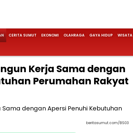
AN
CERITA SUMUT
EKONOMI
OLAHRAGA
GAYA HIDUP
WISATA
ngun Kerja Sama dengan
butuhan Perumahan Rakyat
beritasumut.com/BS03