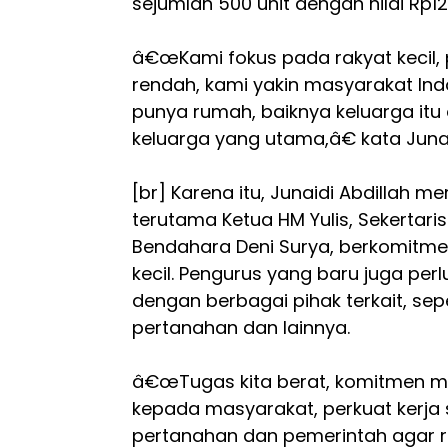
sejumlah 500 unit dengan nilai Rp125
â€œKami fokus pada rakyat kecil, 
rendah, kami yakin masyarakat In
punya rumah, baiknya keluarga itu 
keluarga yang utama,â€ kata Junai
[br] Karena itu, Junaidi Abdillah m
terutama Ketua HM Yulis, Sekertar
Bendahara Deni Surya, berkomit
kecil. Pengurus yang baru juga pe
dengan berbagai pihak terkait, sep
pertanahan dan lainnya.
â€œTugas kita berat, komitmen m
kepada masyarakat, perkuat kerja
pertanahan dan pemerintah agar r