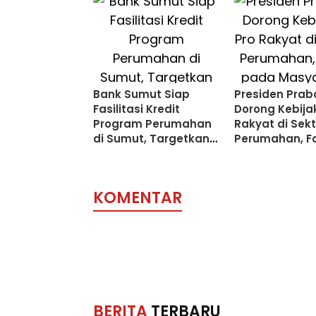
Bank Sumut Siap
Presiden Pra
Fasilitasi Kredit
Dorong Kebija
Program Perumahan
Rakyat di Sekt
di Sumut, Targetkan
Perumahan, F
Proses Hanya Tiga
pada Masyar
Hari
Berpenghasil
Rendah
KOMENTAR
BERITA
TERBARU