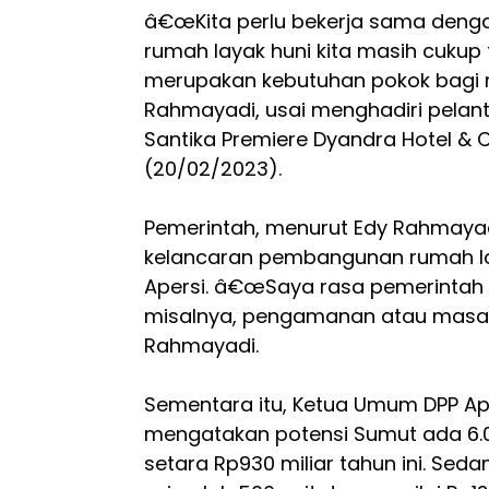
â€œKita perlu bekerja sama denga
rumah layak huni kita masih cukup
merupakan kebutuhan pokok bagi m
Rahmayadi, usai menghadiri pelanti
Santika Premiere Dyandra Hotel & 
(20/02/2023).
Pemerintah, menurut Edy Rahmayadi
kelancaran pembangunan rumah la
Apersi. â€œSaya rasa pemerintah
misalnya, pengamanan atau masala
Rahmayadi.
Sementara itu, Ketua Umum DPP Ape
mengatakan potensi Sumut ada 6.0
setara Rp930 miliar tahun ini. Sed