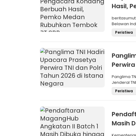
Hasil,
SBP
beritasumut
Belawan Inda
La
Peristiwa
Panglim
Perwira
Negara
Panglima TN
Jenderal TNI
Maru
Peristiwa
Pendaft
Masih D
Kementeria