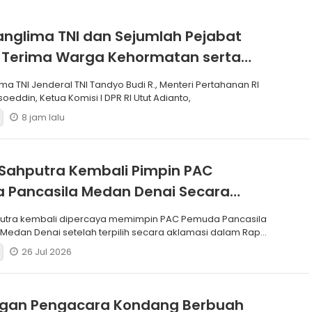
anglima TNI dan Sejumlah Pejabat
 Terima Warga Kehormatan serta
Korps Marinir
ma TNI Jenderal TNI Tandyo Budi R., Menteri Pertahanan RI
soeddin, Ketua Komisi I DPR RI Utut Adianto,
8 jam lalu
Sahputra Kembali Pimpin PAC
 Pancasila Medan Denai Secara
si
putra kembali dipercaya memimpin PAC Pemuda Pancasila
edan Denai setelah terpilih secara aklamasi dalam Rapat
26 Jul 2026
ngan Pengacara Kondang Berbuah