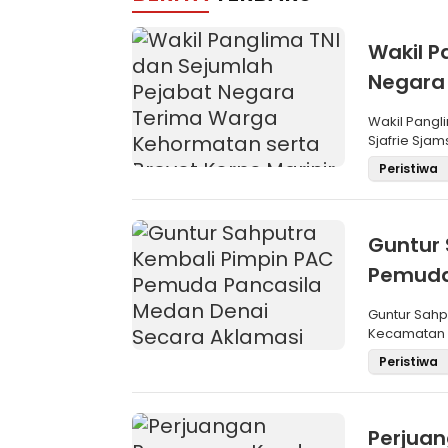
Wakil P
Negara
Brevet 
Wakil Pangli
Sjafrie Sjam
Peristiwa
Guntur 
Pemuda
Aklama
Guntur Sah
Kecamatan M
Pemilihan
Peristiwa
Perjua