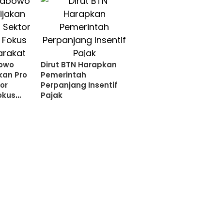
bowo
Dirut BTN Harapkan
kan Pro
Pemerintah
or
Perpanjang Insentif
okus
Pajak
akat
an