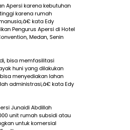
n Apersi karena kebutuhan
 tinggi karena rumah
anusia,â€ kata Edy
kan Pengurus Apersi di Hotel
Convention, Medan, Senin
, bisa memfasilitasi
yak huni yang dilakukan
 bisa menyediakan lahan
h administrasi,â€ kata Edy
rsi Junaidi Abdillah
00 unit rumah subsidi atau
angkan untuk komersial