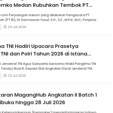
 Pemko Medan Rubuhkan Tembok PT
.com Perjuangan hukum yang dilakukan Pengacara PT
h (PT BI), Dr Darmawan Yusuf, S.H., S.E., M.Pd., M.H., Pimpinan
24 Jul 2026
a TNI Hadiri Upacara Prasetya
 TNI dan Polri Tahun 2026 di Istana
I Jenderal TNI Agus Subiyanto bersama Wakil Panglima TNI
 Tandyo Budi R, Kepala Staf Angkatan Darat Jenderal TNI
23 Jul 2026
aran MagangHub Angkatan II Batch 1
ibuka hingga 28 Juli 2026
n Ketenagakerjaan (Kemnaker) menginformasikan bahwa