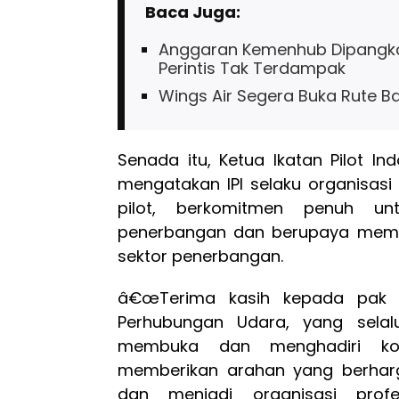
Baca Juga:
Anggaran Kemenhub Dipangka
Perintis Tak Terdampak
Wings Air Segera Buka Rute B
Senada itu, Ketua Ikatan Pilot I
mengatakan IPI selaku organisasi
pilot, berkomitmen penuh un
penerbangan dan berupaya memb
sektor penerbangan.
â€œTerima kasih kepada pak M
Perhubungan Udara, yang sela
membuka dan menghadiri kon
memberikan arahan yang berharg
dan menjadi organisasi prof