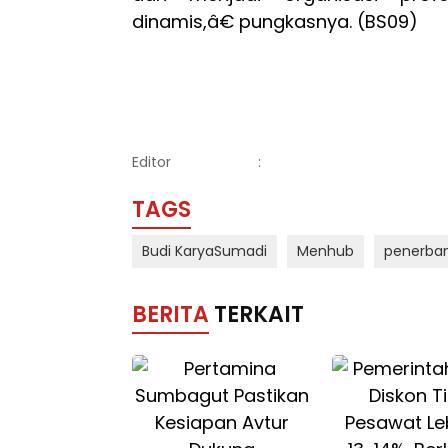
dinamis,â€ pungkasnya. (BS09)
Editor
:
TAGS
Budi KaryaSumadi
Menhub
penerba
BERITA
TERKAIT