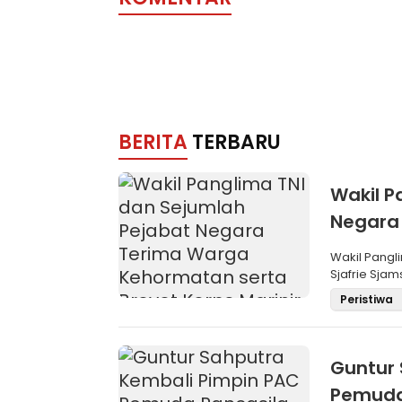
BERITA
TERBARU
Wakil P
Negara
Brevet 
Wakil Pangli
Sjafrie Sjam
Peristiwa
Guntur 
Pemuda