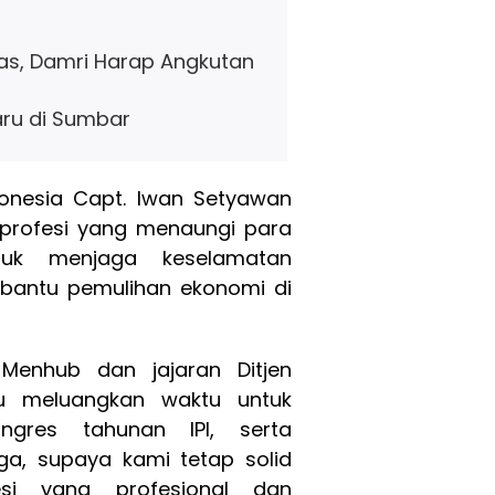
s, Damri Harap Angkutan
aru di Sumbar
ndonesia Capt. Iwan Setyawan
 profesi yang menaungi para
tuk menjaga keselamatan
antu pemulihan ekonomi di
enhub dan jajaran Ditjen
lu meluangkan waktu untuk
gres tahunan IPI, serta
a, supaya kami tetap solid
esi yang profesional dan