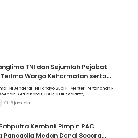
anglima TNI dan Sejumlah Pejabat
 Terima Warga Kehormatan serta
Korps Marinir
ma TNI Jenderal TNI Tandyo Budi R., Menteri Pertahanan RI
soeddin, Ketua Komisi I DPR RI Utut Adianto,
16 jam lalu
Sahputra Kembali Pimpin PAC
 Pancasila Medan Denai Secara