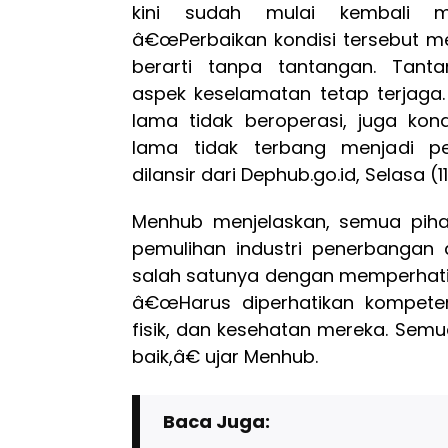
kini sudah mulai kembali m
â€œPerbaikan kondisi tersebut m
berarti tanpa tantangan. Tant
aspek keselamatan tetap terjaga
lama tidak beroperasi, juga kond
lama tidak terbang menjadi pe
dilansir dari Dephub.go.id, Selasa (1
Menhub menjelaskan, semua pih
pemulihan industri penerbangan 
salah satunya dengan memperhatik
â€œHarus diperhatikan kompetensi
fisik, dan kesehatan mereka. Sem
baik,â€ ujar Menhub.
Baca Juga: