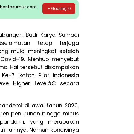
pp beritasumut.com
+ Gabung
ubungan Budi Karya Sumadi
selamatan tetap terjaga
ng mulai meningkat setelah
 Covid-19. Menhub menyebut
ama. Hal tersebut disampaikan
e-7 Ikatan Pilot Indonesia
ve Higher Levelâ€ secara
andemi di awal tahun 2020,
tren penurunan hingga minus
 pandemi, yang merupakan
tri lainnya. Namun kondisinya