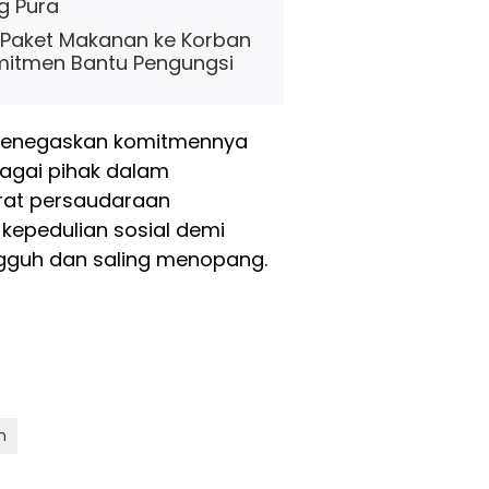
g Pura
 Paket Makanan ke Korban
omitmen Bantu Pengungsi
negaskan komitmennya
bagai pihak dalam
rat persaudaraan
kepedulian sosial demi
gguh dan saling menopang.
n