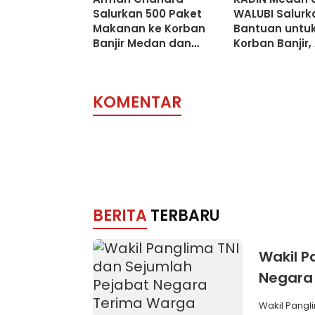
Salurkan 500 Paket
WALUBI Salurk
Makanan ke Korban
Bantuan untu
Banjir Medan dan
Korban Banjir
Langkat, Komitmen
Chandra: Ben
Bantu Pengungsi
Kepedulian
Pengusaha
KOMENTAR
BERITA
TERBARU
Wakil P
Negara
Brevet 
Wakil Pangli