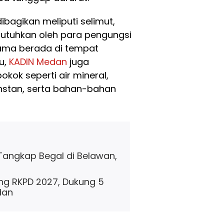
ibagikan meliputi selimut,
ibutuhkan oleh para pengungsi
ama berada di tempat
u,
KADIN Medan
juga
kok seperti air mineral,
instan, serta bahan-bahan
 Tangkap Begal di Belawan,
ng RKPD 2027, Dukung 5
dan