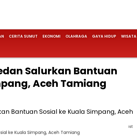
AN
CERITA SUMUT
EKONOMI
OLAHRAGA
GAYA HIDUP
WISATA
edan Salurkan Bantuan
impang, Aceh Tamiang
ist
sial ke Kuala Simpang, Aceh Tamiang