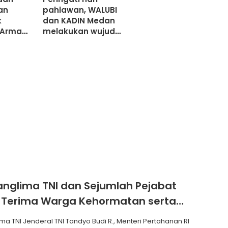
an
pahlawan, WALUBI
k
dan KADIN Medan
, Arman
melakukan wujud
tuk
Amisa Dana ke
Rumah Asuh
anglima TNI dan Sejumlah Pejabat
 Terima Warga Kehormatan serta
Korps Marinir
ma TNI Jenderal TNI Tandyo Budi R., Menteri Pertahanan RI