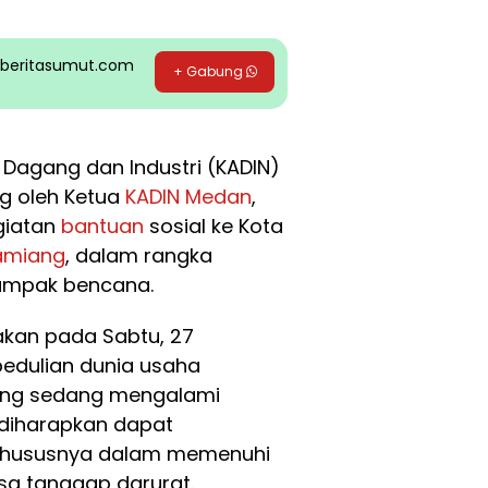
pp beritasumut.com
+ Gabung
Dagang dan Industri (KADIN)
g oleh Ketua
KADIN Medan
,
giatan
bantuan
sosial ke Kota
amiang
, dalam rangka
ampak bencana.
akan pada Sabtu, 27
edulian dunia usaha
ang sedang mengalami
 diharapkan dapat
 khususnya dalam memenuhi
sa tanggap darurat.