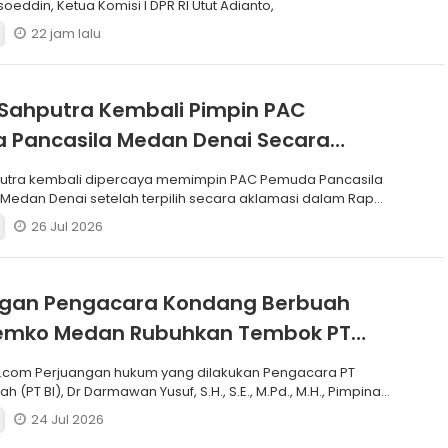
soeddin, Ketua Komisi I DPR RI Utut Adianto,
22 jam lalu
Sahputra Kembali Pimpin PAC
 Pancasila Medan Denai Secara
si
putra kembali dipercaya memimpin PAC Pemuda Pancasila
edan Denai setelah terpilih secara aklamasi dalam Rapat
26 Jul 2026
ngan Pengacara Kondang Berbuah
 Pemko Medan Rubuhkan Tembok PT
.com Perjuangan hukum yang dilakukan Pengacara PT
h (PT BI), Dr Darmawan Yusuf, S.H., S.E., M.Pd., M.H., Pimpinan
24 Jul 2026