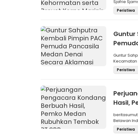
Sjafrie Sjam
Peristiwa
Guntur 
Pemuda
Aklama
Guntur Sah
Kecamatan M
Pemilihan
Peristiwa
Perjua
Hasil,
SBP
beritasumut
Belawan Inda
La
Peristiwa