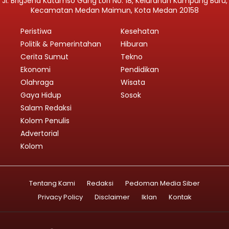
Jl. BrigJend Katamso Gang Lori No. 18, Kelurahan Kampung Baru,
Kecamatan Medan Maimun, Kota Medan 20158
Peristiwa
Kesehatan
Politik & Pemerintahan
Hiburan
Cerita Sumut
Tekno
Ekonomi
Pendidikan
Olahraga
Wisata
Gaya Hidup
Sosok
Salam Redaksi
Kolom Penulis
Advertorial
Kolom
Tentang Kami
Redaksi
Pedoman Media Siber
Privacy Policy
Disclaimer
Iklan
Kontak