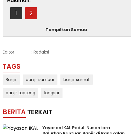
Halaman:
1
2
Tampilkan Semua
Editor
: Redaksi
TAGS
Banjir
banjir sumbar
banjir sumut
banjir tapteng
longsor
BERITA
TERKAIT
Yayasan IKAL Peduli Nusantara
Salurkan Bantuan Banjir di Pangkalan