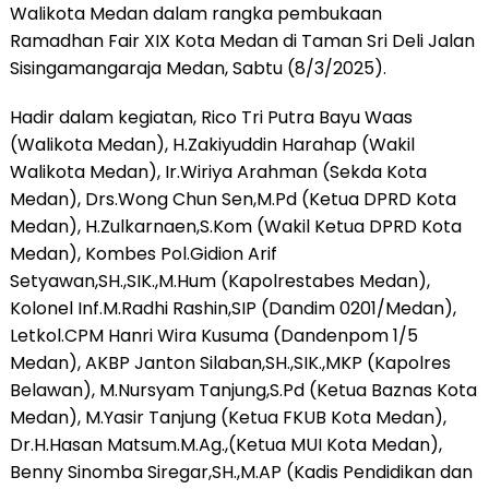
Walikota Medan dalam rangka pembukaan
Ramadhan Fair XIX Kota Medan di Taman Sri Deli Jalan
Sisingamangaraja Medan, Sabtu (8/3/2025).
Hadir dalam kegiatan, Rico Tri Putra Bayu Waas
(Walikota Medan), H.Zakiyuddin Harahap (Wakil
Walikota Medan), Ir.Wiriya Arahman (Sekda Kota
Medan), Drs.Wong Chun Sen,M.Pd (Ketua DPRD Kota
Medan), H.Zulkarnaen,S.Kom (Wakil Ketua DPRD Kota
Medan), Kombes Pol.Gidion Arif
Setyawan,SH.,SIK.,M.Hum (Kapolrestabes Medan),
Kolonel Inf.M.Radhi Rashin,SIP (Dandim 0201/Medan),
Letkol.CPM Hanri Wira Kusuma (Dandenpom 1/5
Medan), AKBP Janton Silaban,SH.,SIK.,MKP (Kapolres
Belawan), M.Nursyam Tanjung,S.Pd (Ketua Baznas Kota
Medan), M.Yasir Tanjung (Ketua FKUB Kota Medan),
Dr.H.Hasan Matsum.M.Ag.,(Ketua MUI Kota Medan),
Benny Sinomba Siregar,SH.,M.AP (Kadis Pendidikan dan