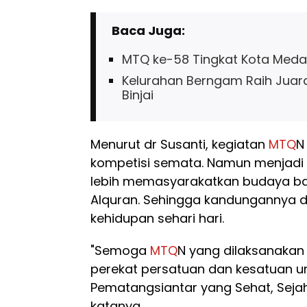
Baca Juga:
MTQ ke-58 Tingkat Kota Medan 
Kelurahan Berngam Raih Ju
Binjai
Menurut dr Susanti, kegiatan
MTQ
N
kompetisi semata. Namun menjadi
lebih memasyarakatkan budaya b
Alquran. Sehingga kandungannya d
kehidupan sehari hari.
"Semoga
MTQ
N yang dilaksanakan 
perekat persatuan dan kesatuan 
Pematangsiantar yang Sehat, Sejaht
katanya.