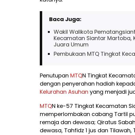
Baca Juga:
Wakil Walikota Pematangsian
Kecamatan Siantar Martoba, 
Juara Umum
Pembukaan MTQ Tingkat Keca
Penutupan
MTQ
N Tingkat Kecamata
dengan penyerahan hadiah kepad
Kelurahan Asuhan
yang menjadi ju
MTQ
N ke-57 Tingkat Kecamatan Si
memperlombakan cabang Tartil putr
remaja dan dewasa; Qiratus Sabah
dewasa, Tahfidz 1 jus dan Tilawah, 