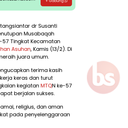
+ Gabung
angsiantar dr Susanti
Penutupan Musabaqah
e-57 Tingkat Kecamatan
ahan Asuhan
, Kamis (13/2). Di
eraih juara umum.
ngucapkan terima kasih
erja keras dan turut
ngkaian kegiatan
MTQ
N ke-57
apat berjalan sukses.
amai, religius, dan aman
ngkat pada penyelenggaraan