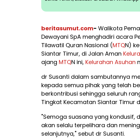
beritasumut.com
-
Walikota Pemat
Dewayani SpA menghadiri acara 
Tilawatil Quran Nasional (
MTQ
N) k
Siantar Timur, di Jalan Aman
Kelur
ajang
MTQ
N ini,
Kelurahan Asuhan
m
dr Susanti dalam sambutannya me
kepada semua pihak yang telah bek
berkontribusi sehingga seluruh ra
Tingkat Kecamatan Siantar Timur d
"Semoga suasana yang kondusif, d
akan selalu terpelihara dan meni
selanjutnya," sebut dr Susanti.