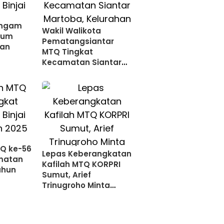
rngam
Wakil Walikota
mum
Pematangsiantar
an
MTQ Tingkat
Kecamatan Siantar
Martoba, Kelurahan
Sumber Jaya Juara
Umum
Q ke-56
Lepas Keberangkatan
matan
Kafilah MTQ KORPRI
ahun
Sumut, Arief
Trinugroho Minta
Melaksanakan
dengan Niat Ibadah