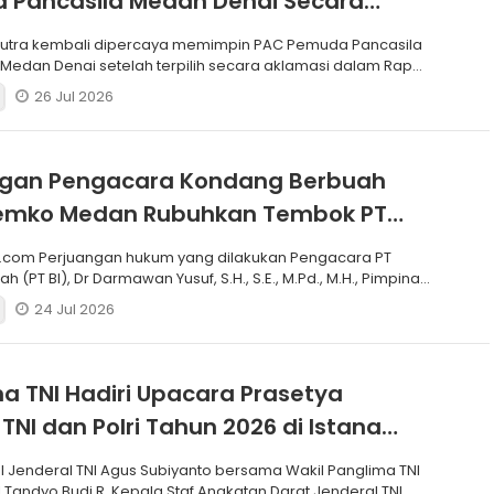
 Pancasila Medan Denai Secara
si
putra kembali dipercaya memimpin PAC Pemuda Pancasila
edan Denai setelah terpilih secara aklamasi dalam Rapat
26 Jul 2026
ngan Pengacara Kondang Berbuah
 Pemko Medan Rubuhkan Tembok PT
.com Perjuangan hukum yang dilakukan Pengacara PT
h (PT BI), Dr Darmawan Yusuf, S.H., S.E., M.Pd., M.H., Pimpinan
24 Jul 2026
a TNI Hadiri Upacara Prasetya
 TNI dan Polri Tahun 2026 di Istana
I Jenderal TNI Agus Subiyanto bersama Wakil Panglima TNI
 Tandyo Budi R, Kepala Staf Angkatan Darat Jenderal TNI