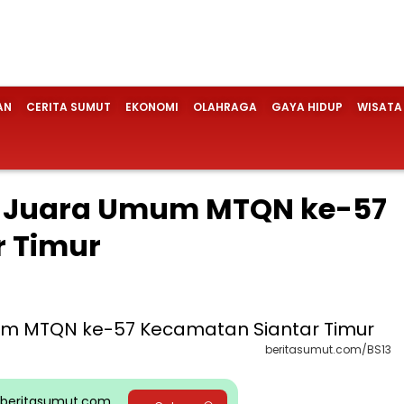
AN
CERITA SUMUT
EKONOMI
OLAHRAGA
GAYA HIDUP
WISATA
 Juara Umum MTQN ke-57
r Timur
beritasumut.com/BS13
pp beritasumut.com