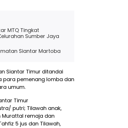
tar MTQ Tingkat
Kelurahan Sumber Jaya
matan Siantar Martoba
n Siantar Timur ditandai
a para pemenang lomba dan
ara umum.
antar Timur
a/ putri; Tilawah anak,
 Murattal remaja dan
Tahfiz 5 jus dan Tilawah,