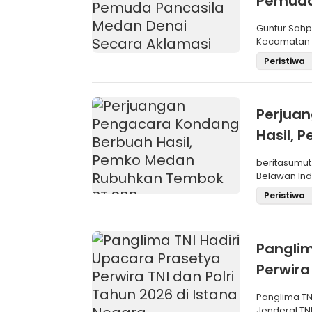
Pemuda
Aklama
Guntur Sah
Kecamatan M
Pemilihan
Peristiwa
Perjua
Hasil,
SBP
beritasumut
Belawan Inda
La
Peristiwa
Panglim
Perwira
Negara
Panglima TN
Jenderal TNI