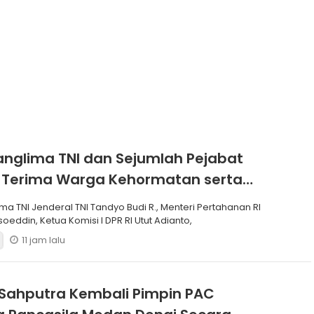
anglima TNI dan Sejumlah Pejabat
 Terima Warga Kehormatan serta
Korps Marinir
ma TNI Jenderal TNI Tandyo Budi R., Menteri Pertahanan RI
soeddin, Ketua Komisi I DPR RI Utut Adianto,
11 jam lalu
Sahputra Kembali Pimpin PAC