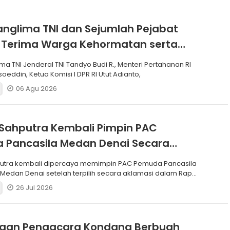
anglima TNI dan Sejumlah Pejabat
 Terima Warga Kehormatan serta
Korps Marinir
ma TNI Jenderal TNI Tandyo Budi R., Menteri Pertahanan RI
soeddin, Ketua Komisi I DPR RI Utut Adianto,
06 Agu 2026
Sahputra Kembali Pimpin PAC
 Pancasila Medan Denai Secara
si
putra kembali dipercaya memimpin PAC Pemuda Pancasila
edan Denai setelah terpilih secara aklamasi dalam Rapat
26 Jul 2026
ngan Pengacara Kondang Berbuah