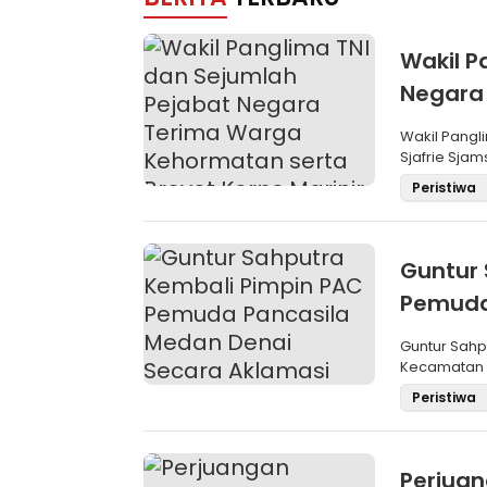
Wakil P
Negara
Brevet 
Wakil Pangli
Sjafrie Sjam
Peristiwa
Guntur 
Pemuda
Aklama
Guntur Sah
Kecamatan M
Pemilihan
Peristiwa
Perjua