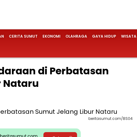
AN
CERITA SUMUT
EKONOMI
OLAHRAGA
GAYA HIDUP
WISATA
daraan di Perbatasan
r Nataru
beritasumut.com/BS04
pp beritasumut.com