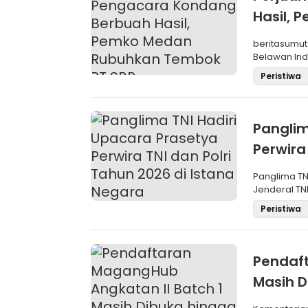
Hasil,
SBP
beritasumut
Belawan Inda
La
Peristiwa
Panglim
Perwira
Negara
Panglima TN
Jenderal TNI
Maru
Peristiwa
Pendaft
Masih D