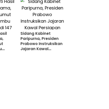
asil
Sidang Kabinet
a,
Paripurna, Presiden
ut
Prabowo Instruksikan
u
Jajaran Kawal
47 Titik
Persiapan Arus Mudik