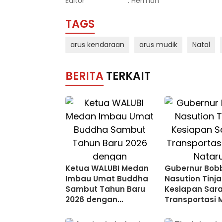
Editor
: Herman
TAGS
arus kendaraan
arus mudik
Natal
BERITA
TERKAIT
Ketua WALUBI Medan
Gubernur Bob
Imbau Umat Buddha
Nasution Tinj
Sambut Tahun Baru
Kesiapan Sar
2026 dengan
Transportasi 
Kesederhanaan
Nataru