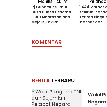
Pj Gubernur Sumut
1.444 Marbot d
Buka Puasa Besama
seluruh Indon
Guru Madrasah dan
Terima Bingki
Majelis Taklim
Indosat dan
Pelanggan
KOMENTAR
BERITA
TERBARU
Wakil P
Negara