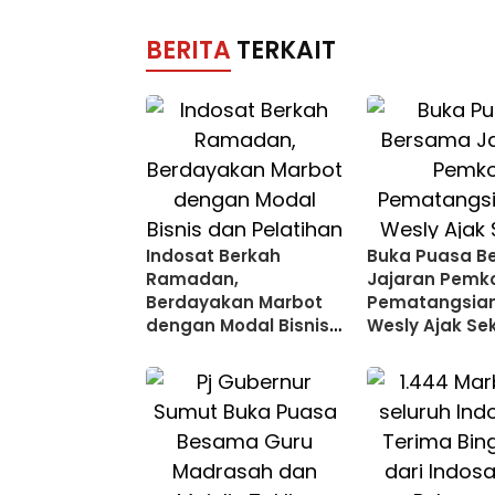
BERITA
TERKAIT
Indosat Berkah
Buka Puasa B
Ramadan,
Jajaran Pemk
Berdayakan Marbot
Pematangsian
dengan Modal Bisnis
Wesly Ajak Se
dan Pelatihan
hingga Camat
Kewirausahaan
Dukung