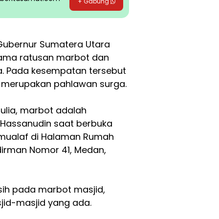
+ Gabung
 Gubernur Sumatera Utara
ama ratusan marbot dan
a. Pada kesempatan tersebut
 merupakan pahlawan surga.
lia, marbot adalah
t Hassanudin saat berbuka
mualaf di Halaman Rumah
dirman Nomor 41, Medan,
asih pada marbot masjid,
id-masjid yang ada.