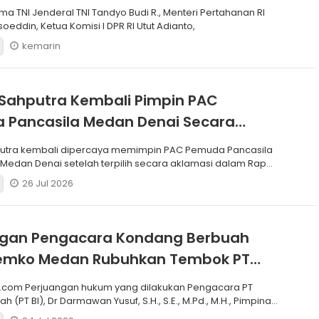
Korps Marinir
ma TNI Jenderal TNI Tandyo Budi R., Menteri Pertahanan RI
soeddin, Ketua Komisi I DPR RI Utut Adianto,
kemarin
Sahputra Kembali Pimpin PAC
 Pancasila Medan Denai Secara
si
putra kembali dipercaya memimpin PAC Pemuda Pancasila
edan Denai setelah terpilih secara aklamasi dalam Rapat
26 Jul 2026
ngan Pengacara Kondang Berbuah
 Pemko Medan Rubuhkan Tembok PT
.com Perjuangan hukum yang dilakukan Pengacara PT
h (PT BI), Dr Darmawan Yusuf, S.H., S.E., M.Pd., M.H., Pimpinan