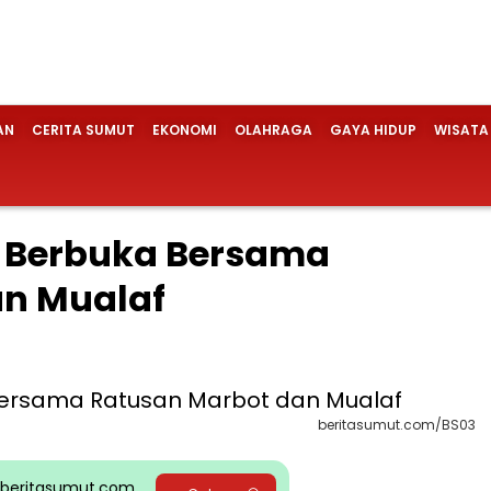
AN
CERITA SUMUT
EKONOMI
OLAHRAGA
GAYA HIDUP
WISATA
t Berbuka Bersama
an Mualaf
beritasumut.com/BS03
pp beritasumut.com