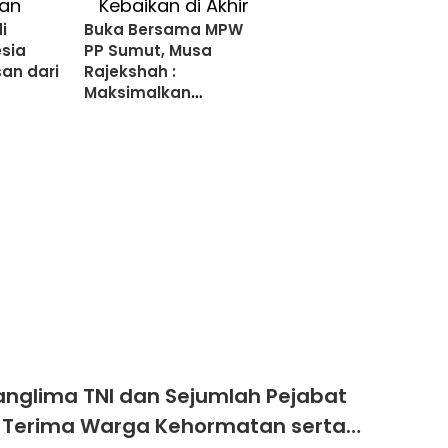
i
Buka Bersama MPW
esia
PP Sumut, Musa
san dari
Rajekshah :
Maksimalkan
Kebaikan di Akhir
Ramadan
anglima TNI dan Sejumlah Pejabat
 Terima Warga Kehormatan serta