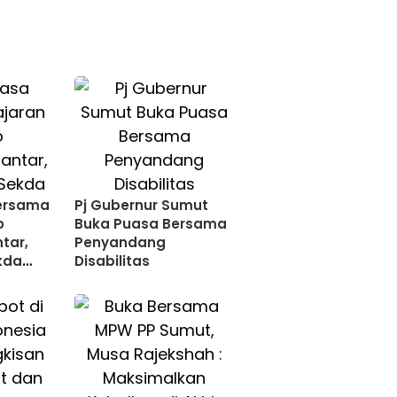
ersama
Pj Gubernur Sumut
o
Buka Puasa Bersama
tar,
Penyandang
kda
Disabilitas
 Saling