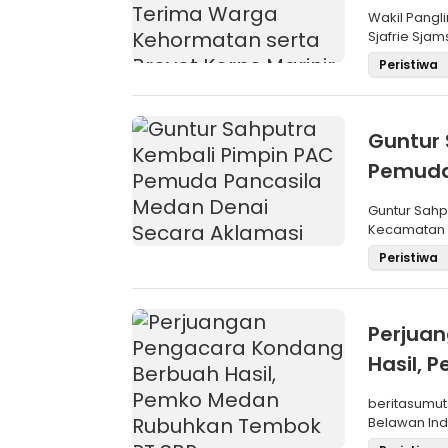
Brevet 
Wakil Pangli
Sjafrie Sjam
Peristiwa
Guntur 
Pemuda
Aklama
Guntur Sah
Kecamatan M
Pemilihan
Peristiwa
Perjua
Hasil,
SBP
beritasumut
Belawan Inda
La