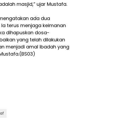
adalah masjid,” ujar Mustafa.
W mengatakan ada dua
a Ia terus menjaga keimanan
aka dihapuskan dosa-
baikan yang telah dilakukan
an menjadi amal ibadah yang
 Mustafa.(BS03)
af