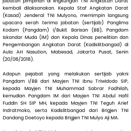
jabatan pimpinan di lingkungan TNI Angkatan Darat
kembali dilaksanakan. Kepala Staf Angkatan Darat
(Kasad) Jenderal TNI Mulyono, memimpin langsung
upacara serah terima jabatan (sertijab) Panglima
Kodam (Pangdam) I/Bukit Barisan (BB), Pangdam
Iskandar Muda (IM) dan Kepala Dinas penelitian dan
Pengembangan Angkatan Darat (Kadislitbangad) di
Aula AH Nasution, Mabesad, Jakarta Pusat, Senin
(20/08/2018).
Adapun pejabat yang melakukan sertijab yakni
Pangdam I/BB dari Mayjen TNI Ibnu Triwidodo SIP,
kepada Mayjen TNI Muhammad Sabrar Fadhilah,
kemudian Pangdam IM dari Mayjen TNI Abdul Hafil
Fuddin SH SIP MH, kepada Mayjen TNI Teguh Arief
Indratmoko, serta Kadislitbangad dari Brigjen TNI
Dandang Doetoyo kepada Brigjen TNI Mulyo Aji MA.