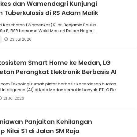
es dan Wamendagri Kunjungi
 Tuberkulosis di RS Adam Malik
ri Kesehatan (Wamenkes) RI dr. Benjamin Paulus
 Sp.P, FISR bersama Wakil Menteri Dalam Negeri
) RI Dr. Akhm
23 Jul 2026
kosistem Smart Home ke Medan, LG
retan Perangkat Elektronik Berbasis AI
.com Teknologi rumah pintar berbasis kecerdasan buatan
ial Intelligence (AI) di Kota Medan semakin banyak. PT LG Ele
21 Jul 2026
rniawan Panjaitan Kehilangan
p Nilai S1 di Jalan SM Raja