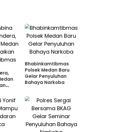
Bhabinkamtibmas
Polsek Medan Baru
era,
Gelar Penyuluhan
Medan
Bahaya Narkoba
an
bmas
a