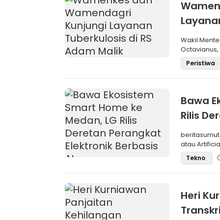
Wamenk
Layanan
Wakil Mente
Octavianus,
(Wamendagri
Peristiwa
Bawa E
Rilis De
beritasumut
atau Artific
Tekno
Heri Ku
Transkri