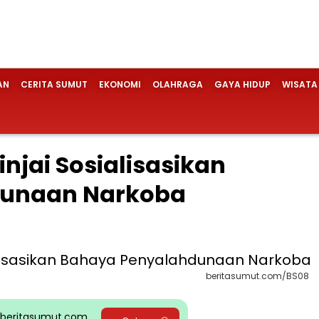
AN
CERITA SUMUT
EKONOMI
OLAHRAGA
GAYA HIDUP
WISATA
injai Sosialisasikan
dunaan Narkoba
beritasumut.com/BS08
pp beritasumut.com