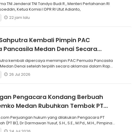
Korps Marinir
ma TNI Jenderal TNI Tandyo Budi R., Menteri Pertahanan RI
soeddin, Ketua Komisi I DPR RI Utut Adianto,
22 jam lalu
Sahputra Kembali Pimpin PAC
 Pancasila Medan Denai Secara
si
putra kembali dipercaya memimpin PAC Pemuda Pancasila
edan Denai setelah terpilih secara aklamasi dalam Rapat
26 Jul 2026
ngan Pengacara Kondang Berbuah
 Pemko Medan Rubuhkan Tembok PT
.com Perjuangan hukum yang dilakukan Pengacara PT
h (PT BI), Dr Darmawan Yusuf, S.H., S.E., M.Pd., M.H., Pimpinan
24 Jul 2026