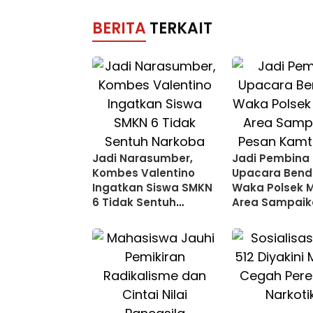
BERITA
TERKAIT
Jadi Narasumber,
Jadi Pembina
Kombes Valentino
Upacara Bend
Ingatkan Siswa SMKN
Waka Polsek 
6 Tidak Sentuh
Area Sampaik
Narkoba Karena Akan
Pesan Kamti
berujung Kematian
Jauhi Narkob