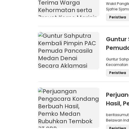
Brevet 
Wakil Pangli
Sjafrie Sjam
Peristiwa
Guntur 
Pemuda
Aklama
Guntur Sah
Kecamatan M
Pemilihan
Peristiwa
Perjua
Hasil,
SBP
beritasumut
Belawan Inda
La
Peristiwa