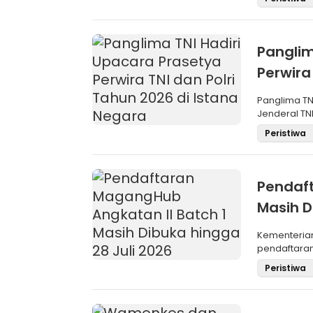
Panglim
Perwira
Negara
Panglima TN
Jenderal TNI
Maru
Peristiwa
Pendaft
Masih D
Kementeria
pendaftara
Angkatan II 
Peristiwa