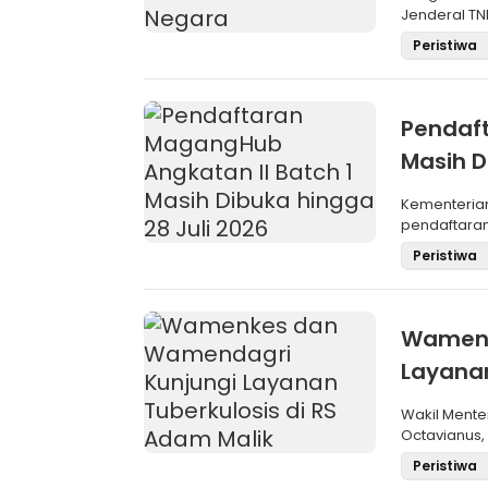
Jenderal TNI
Maru
Peristiwa
Pendaft
Masih D
Kementeria
pendaftara
Angkatan II 
Peristiwa
Wamenk
Layanan
Wakil Mente
Octavianus,
(Wamendagri
Peristiwa