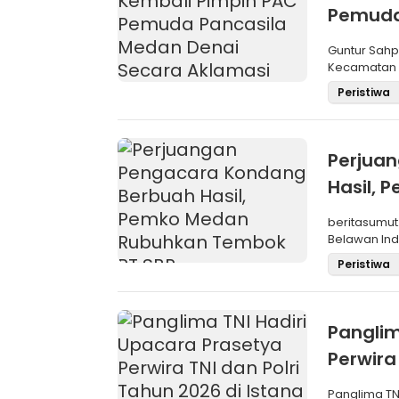
Pemuda
Aklama
Guntur Sah
Kecamatan M
Pemilihan
Peristiwa
Perjua
Hasil,
SBP
beritasumut
Belawan Inda
La
Peristiwa
Panglim
Perwira
Negara
Panglima TN