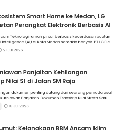
kosistem Smart Home ke Medan, LG
retan Perangkat Elektronik Berbasis AI
.com Teknologi rumah pintar berbasis kecerdasan buatan
ial Intelligence (AI) di Kota Medan semakin banyak. PT LG Ele
21 Jul 2026
rniawan Panjaitan Kehilangan
p Nilai S1 di Jalan SM Raja
angan dokumen penting datang dari seorang pemuda asal
Kurniawan Panjaitan. Dokumen Transkrip Nilai Strata Satu
18 Jul 2026
umut: Kelangkaan BBM Ancam Iklim