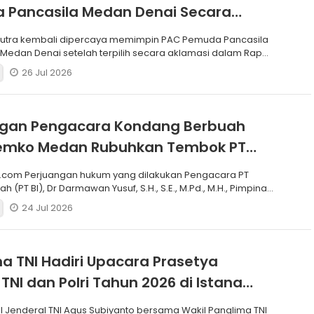
 Pancasila Medan Denai Secara
si
putra kembali dipercaya memimpin PAC Pemuda Pancasila
edan Denai setelah terpilih secara aklamasi dalam Rapat
26 Jul 2026
ngan Pengacara Kondang Berbuah
 Pemko Medan Rubuhkan Tembok PT
.com Perjuangan hukum yang dilakukan Pengacara PT
h (PT BI), Dr Darmawan Yusuf, S.H., S.E., M.Pd., M.H., Pimpinan
24 Jul 2026
a TNI Hadiri Upacara Prasetya
 TNI dan Polri Tahun 2026 di Istana
I Jenderal TNI Agus Subiyanto bersama Wakil Panglima TNI