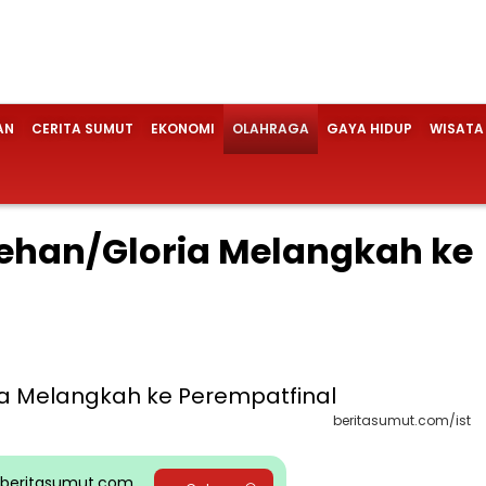
AN
CERITA SUMUT
EKONOMI
OLAHRAGA
GAYA HIDUP
WISATA
Rehan/Gloria Melangkah ke
beritasumut.com/ist
pp beritasumut.com