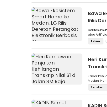
Bawa E
Rilis De
beritasumut
atau Artific
Tekno
Heri Ku
Transkri
Kabar kehil
Medan, Heri 
(S1) m
Peristiwa
KADIN S