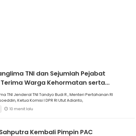
anglima TNI dan Sejumlah Pejabat
 Terima Warga Kehormatan serta
Korps Marinir
ma TNI Jenderal TNI Tandyo Budi R., Menteri Pertahanan RI
soeddin, Ketua Komisi I DPR RI Utut Adianto,
10 menit lalu
Sahputra Kembali Pimpin PAC