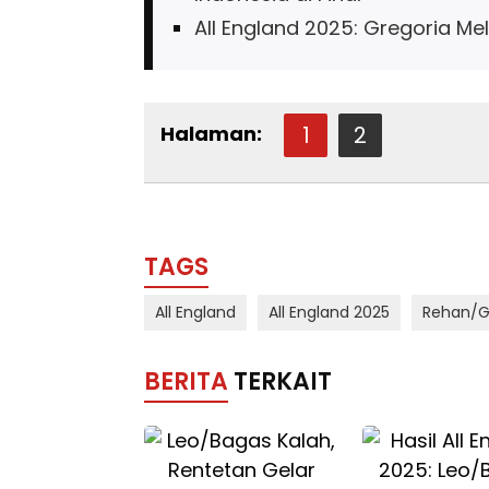
All England 2025: Gregoria Me
Halaman:
1
2
TAGS
All England
All England 2025
Rehan/Gl
BERITA
TERKAIT