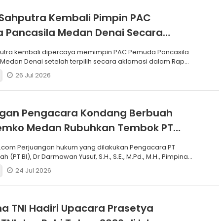
Sahputra Kembali Pimpin PAC
 Pancasila Medan Denai Secara
si
putra kembali dipercaya memimpin PAC Pemuda Pancasila
edan Denai setelah terpilih secara aklamasi dalam Rapat
26 Jul 2026
ngan Pengacara Kondang Berbuah
 Pemko Medan Rubuhkan Tembok PT
.com Perjuangan hukum yang dilakukan Pengacara PT
h (PT BI), Dr Darmawan Yusuf, S.H., S.E., M.Pd., M.H., Pimpinan
24 Jul 2026
a TNI Hadiri Upacara Prasetya