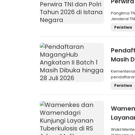
Perwira
Negara
Panglima TN
Jenderal TNI
Maru
Peristiwa
Pendaft
Masih D
Kementeria
pendaftara
Angkatan II 
Peristiwa
Wamenk
Layanan
Wakil Mente