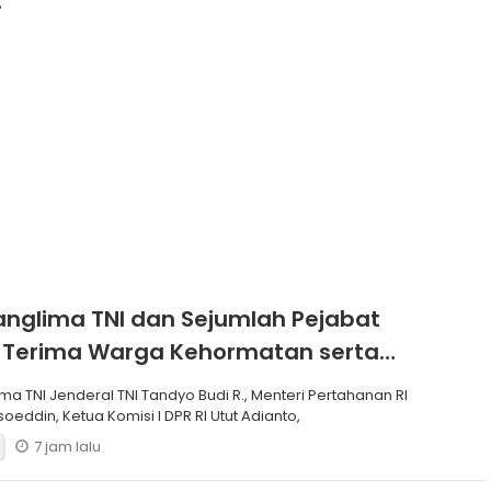
alang
anglima TNI dan Sejumlah Pejabat
 Terima Warga Kehormatan serta
Korps Marinir
ma TNI Jenderal TNI Tandyo Budi R., Menteri Pertahanan RI
soeddin, Ketua Komisi I DPR RI Utut Adianto,
7 jam lalu