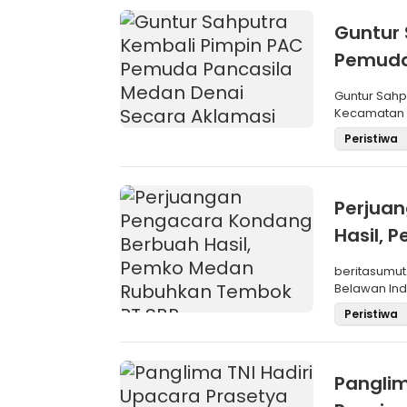
Guntur 
Pemuda
Aklama
Guntur Sah
Kecamatan M
Pemilihan
Peristiwa
Perjua
Hasil,
SBP
beritasumut
Belawan Inda
La
Peristiwa
Panglim