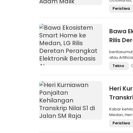
Octavianus,
(Wamendagri
Peristiwa
Bawa E
Rilis De
beritasumut
atau Artific
Tekno
Heri Ku
Transkri
Kabar kehil
Medan, Heri 
(S1) m
Peristiwa