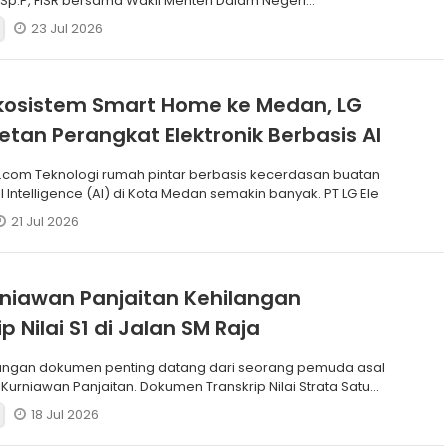
 Sp.P, FISR bersama Wakil Menteri Dalam Negeri
) RI Dr. Akhm
23 Jul 2026
kosistem Smart Home ke Medan, LG
retan Perangkat Elektronik Berbasis AI
.com Teknologi rumah pintar berbasis kecerdasan buatan
ial Intelligence (AI) di Kota Medan semakin banyak. PT LG Ele
21 Jul 2026
rniawan Panjaitan Kehilangan
p Nilai S1 di Jalan SM Raja
angan dokumen penting datang dari seorang pemuda asal
Kurniawan Panjaitan. Dokumen Transkrip Nilai Strata Satu
18 Jul 2026