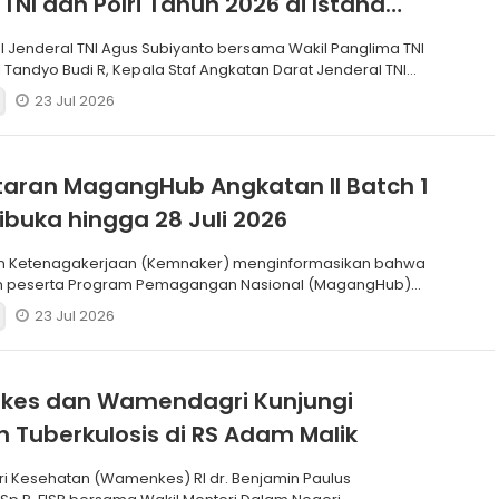
 TNI dan Polri Tahun 2026 di Istana
I Jenderal TNI Agus Subiyanto bersama Wakil Panglima TNI
 Tandyo Budi R, Kepala Staf Angkatan Darat Jenderal TNI
23 Jul 2026
aran MagangHub Angkatan II Batch 1
ibuka hingga 28 Juli 2026
n Ketenagakerjaan (Kemnaker) menginformasikan bahwa
n peserta Program Pemagangan Nasional (MagangHub)
Batch
23 Jul 2026
es dan Wamendagri Kunjungi
 Tuberkulosis di RS Adam Malik
ri Kesehatan (Wamenkes) RI dr. Benjamin Paulus