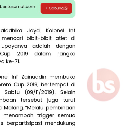
pp beritasumut.com
+ Gabung
ladhika Jaya, Kolonel Inf
encari bibit-bibit atlet di
u upayanya adalah dengan
Cup 2019 dalam rangka
 ke-71.
onel Inf Zainuddin membuka
rem Cup 2019, bertempat di
Sabtu (09/11/2019). Selain
mbaan tersebut juga turut
ta Malang. “Melalui pembinaan
pu menambah trigger semua
s berpartisipasi mendukung