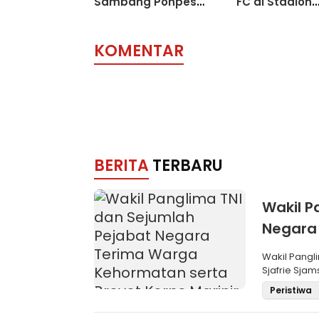
Sambang Ponpes
FC di Stadion
Salafiyah
Kanjuruhan M
KOMENTAR
BERITA
TERBARU
Wakil P
Negara
Brevet 
Wakil Pangli
Sjafrie Sjam
Peristiwa