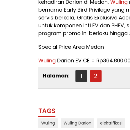
kehadiran Darion di Medan,
Wuling
bernama Early Bird Privilege yang 
servis berkala, Gratis Exclusive Acc
untuk komponen inti EV dan PHEV, s
program promo ini berlaku hingga
Special Price Area Medan
Wuling
Darion EV CE = Rp364.800.0
Halaman:
1
2
TAGS
Wuling
Wuling Darion
elektrifikasi