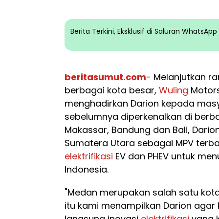
Berita Terkini, Eksklusif di Saluran WhatsA
beritasumut.com
- Melanjutkan r
berbagai kota besar,
Wuling
Motors
menghadirkan Darion kepada masy
sebelumnya diperkenalkan di berbag
Makassar, Bandung dan Bali, Dari
Sumatera Utara sebagai MPV terba
elektrifikasi
EV dan PHEV untuk menu
Indonesia.
"Medan merupakan salah satu kota
itu kami menampilkan Darion aga
langsung inovasi
elektrifikasi
yang k