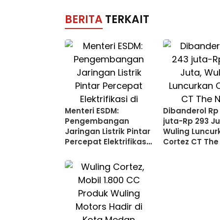
BERITA
TERKAIT
Menteri ESDM:
Dibanderol Rp
Pengembangan
juta-Rp 293 Ju
Jaringan Listrik Pintar
Wuling Luncur
Percepat Elektrifikasi
Cortez CT The
di Wilayah 3T
Advanced MPV
Medan