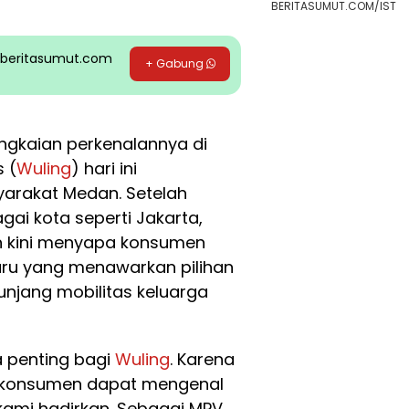
BERITASUMUT.COM/IST
pp beritasumut.com
+ Gabung
angkaian perkenalannya di
 (
Wuling
) hari ini
arakat Medan. Setelah
ai kota seperti Jakarta,
on kini menyapa konsumen
ru yang menawarkan pilihan
njang mobilitas keluarga
 penting bagi
Wuling
. Karena
r konsumen dapat mengenal
ami hadirkan. Sebagai MPV