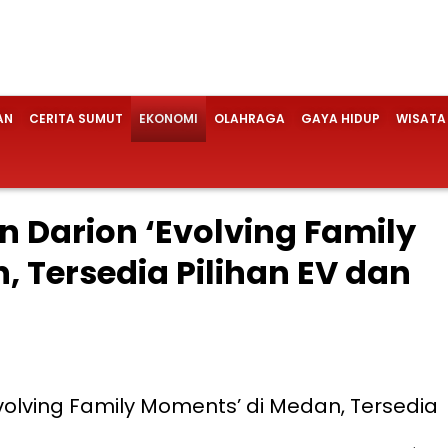
AN
CERITA SUMUT
EKONOMI
OLAHRAGA
GAYA HIDUP
WISATA
 Darion ‘Evolving Family
 Tersedia Pilihan EV dan