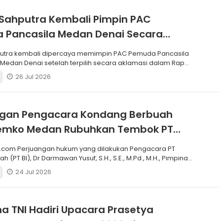
Sahputra Kembali Pimpin PAC
 Pancasila Medan Denai Secara
si
putra kembali dipercaya memimpin PAC Pemuda Pancasila
edan Denai setelah terpilih secara aklamasi dalam Rapat
26 Jul 2026
ngan Pengacara Kondang Berbuah
 Pemko Medan Rubuhkan Tembok PT
.com Perjuangan hukum yang dilakukan Pengacara PT
h (PT BI), Dr Darmawan Yusuf, S.H., S.E., M.Pd., M.H., Pimpinan
24 Jul 2026
a TNI Hadiri Upacara Prasetya