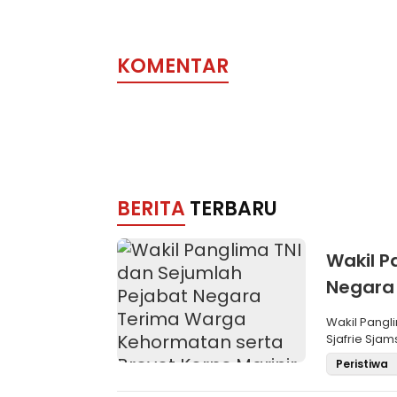
dengan BIN Sumut
Keluarga dan
Kesejahteraa
Pekerja
KOMENTAR
BERITA
TERBARU
Wakil P
Negara
Brevet 
Wakil Pangli
Sjafrie Sjam
Peristiwa