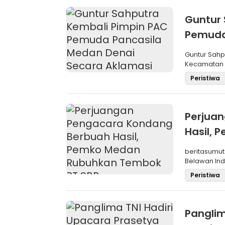
Guntur 
Pemuda
Aklama
Guntur Sah
Kecamatan M
Pemilihan
Peristiwa
Perjua
Hasil,
SBP
beritasumut
Belawan Inda
La
Peristiwa
Panglim