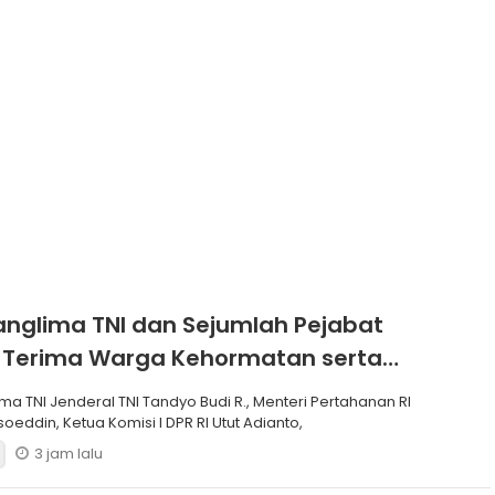
Pastikan Kesiapan
n
Stok dan Layanan
Energi
anglima TNI dan Sejumlah Pejabat
 Terima Warga Kehormatan serta
Korps Marinir
ma TNI Jenderal TNI Tandyo Budi R., Menteri Pertahanan RI
soeddin, Ketua Komisi I DPR RI Utut Adianto,
3 jam lalu