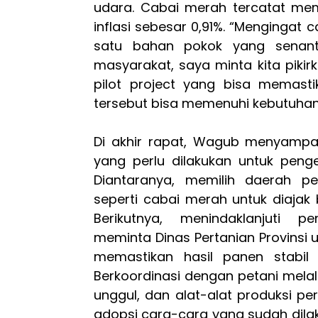
udara. Cabai merah tercatat memi
inflasi sebesar 0,91%. “Mengingat
satu bahan pokok yang senant
masyarakat, saya minta kita pikir
pilot project yang bisa memasti
tersebut bisa memenuhi kebutuhan
Di akhir rapat, Wagub menyampa
yang perlu dilakukan untuk pengen
Diantaranya, memilih daerah pen
seperti cabai merah untuk diajak 
Berikutnya, menindaklanjuti 
meminta Dinas Pertanian Provinsi 
memastikan hasil panen stabil d
Berkoordinasi dengan petani melalu
unggul, dan alat-alat produksi pert
adopsi cara-cara yang sudah dilak