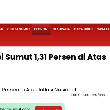
AN
CERITA SUMUT
EKONOMI
OLAHRAGA
GAYA HIDUP
WISATA
si Sumut 1,31 Persen di Atas
BERITASUMUT.COM/BS03
pp beritasumut.com