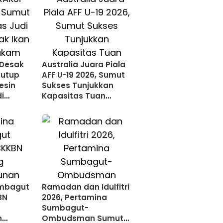
 Desak
Australia Juara Piala
Tutup
AFF U-19 2026, Sumut
esin
Sukses Tunjukkan
i
Kapasitas Tuan
Rumah Internasional
umbagut
Ramadan dan Idulfitri
BN
2026, Pertamina
Sumbagut-
n
Ombudsman Sumut