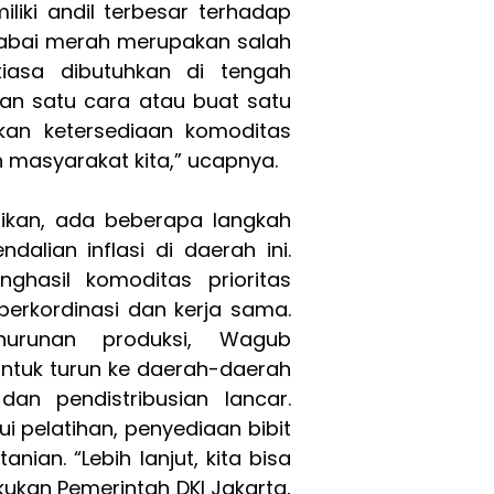
liki andil terbesar terhadap
 cabai merah merupakan salah
iasa dibutuhkan di tengah
kan satu cara atau buat satu
kan ketersediaan komoditas
 masyarakat kita,” ucapnya.
ikan, ada beberapa langkah
dalian inflasi di daerah ini.
ghasil komoditas prioritas
berkordinasi dan kerja sama.
penurunan produksi, Wagub
untuk turun ke daerah-daerah
an pendistribusian lancar.
i pelatihan, penyediaan bibit
anian. “Lebih lanjut, kita bisa
ukan Pemerintah DKI Jakarta,