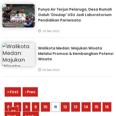
Punya Air Terjun Pelaruga, Desa Rumah
Galuh 'Disulap' USU Jadi Laboratorium
Pendidikan Pariwisata
20 Feb 2022
Walikota Medan: Majukan Wisata
Melalui Promosi & Kembangkan Potensi
Wisata
06 Feb 2022
« First
‹ Prev
...
6
7
8
9
10
11
12
13
14
15
16
...
66