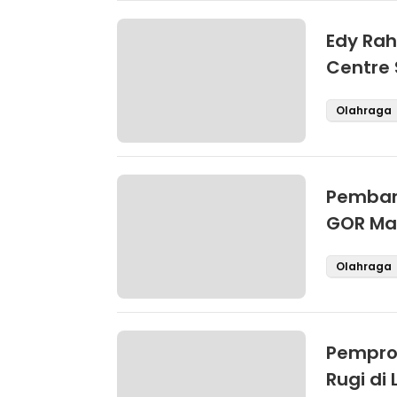
Edy Ra
Centre
Desemb
Olahraga
Pemban
GOR Mar
Bulan In
Olahraga
Pempro
Rugi di