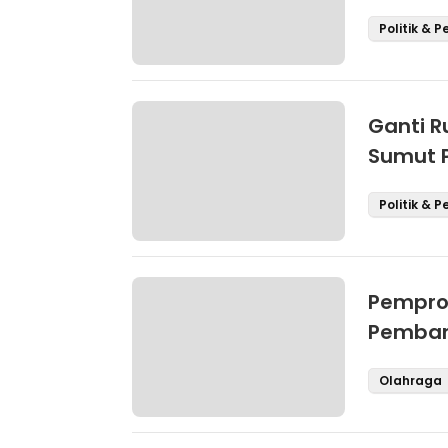
Ketent
Politik & 
Ganti R
Sumut P
Daftar 
Politik & 
Pempro
Pemban
Olahraga