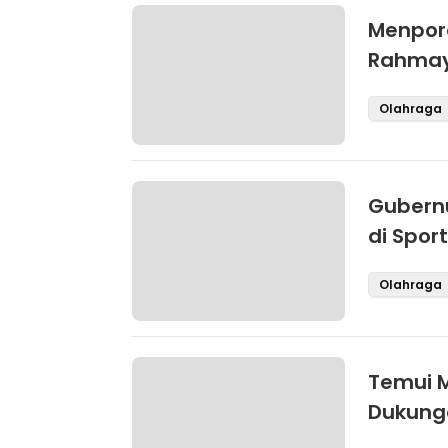
Menpora
Rahmay
Olahraga
Gubernu
di Spor
Olahraga
Temui 
Dukung
Interna