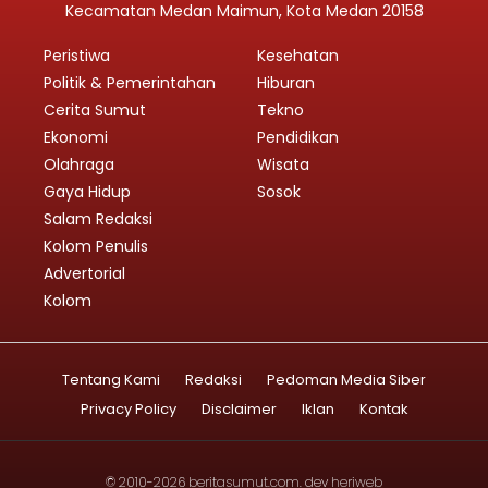
Kecamatan Medan Maimun, Kota Medan 20158
Peristiwa
Kesehatan
Politik & Pemerintahan
Hiburan
Cerita Sumut
Tekno
Ekonomi
Pendidikan
Olahraga
Wisata
Gaya Hidup
Sosok
Salam Redaksi
Kolom Penulis
Advertorial
Kolom
Tentang Kami
Redaksi
Pedoman Media Siber
Privacy Policy
Disclaimer
Iklan
Kontak
© 2010-2026
beritasumut.com
. dev
heriweb