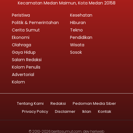
Kecamatan Medan Maimun, Kota Medan 20158
Peristiwa
Kesehatan
Politik & Pemerintahan
Hiburan
Cerita Sumut
Tekno
Ekonomi
Pendidikan
Olahraga
Wisata
Gaya Hidup
Sosok
Salam Redaksi
Kolom Penulis
Advertorial
Kolom
Tentang Kami
Redaksi
Pedoman Media Siber
Privacy Policy
Disclaimer
Iklan
Kontak
© 2010-2026
beritasumut.com
. dev
heriweb