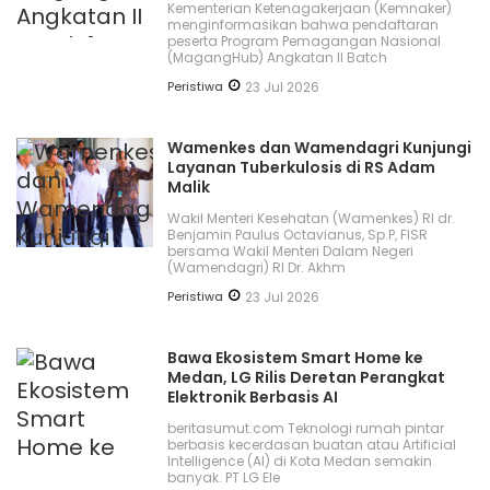
Kementerian Ketenagakerjaan (Kemnaker)
menginformasikan bahwa pendaftaran
peserta Program Pemagangan Nasional
(MagangHub) Angkatan II Batch
Peristiwa
23 Jul 2026
Wamenkes dan Wamendagri Kunjungi
Layanan Tuberkulosis di RS Adam
Malik
Wakil Menteri Kesehatan (Wamenkes) RI dr.
Benjamin Paulus Octavianus, Sp.P, FISR
bersama Wakil Menteri Dalam Negeri
(Wamendagri) RI Dr. Akhm
Peristiwa
23 Jul 2026
Bawa Ekosistem Smart Home ke
Medan, LG Rilis Deretan Perangkat
Elektronik Berbasis AI
beritasumut.com Teknologi rumah pintar
berbasis kecerdasan buatan atau Artificial
Intelligence (AI) di Kota Medan semakin
banyak. PT LG Ele