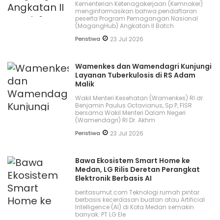
Kementerian Ketenagakerjaan (Kemnaker)
menginformasikan bahwa pendaftaran
peserta Program Pemagangan Nasional
(MagangHub) Angkatan II Batch
Peristiwa
23 Jul 2026
Wamenkes dan Wamendagri Kunjungi
Layanan Tuberkulosis di RS Adam
Malik
Wakil Menteri Kesehatan (Wamenkes) RI dr.
Benjamin Paulus Octavianus, Sp.P, FISR
bersama Wakil Menteri Dalam Negeri
(Wamendagri) RI Dr. Akhm
Peristiwa
23 Jul 2026
Bawa Ekosistem Smart Home ke
Medan, LG Rilis Deretan Perangkat
Elektronik Berbasis AI
beritasumut.com Teknologi rumah pintar
berbasis kecerdasan buatan atau Artificial
Intelligence (AI) di Kota Medan semakin
banyak. PT LG Ele