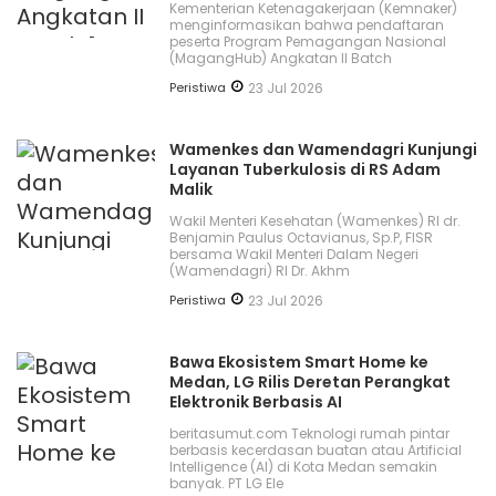
Kementerian Ketenagakerjaan (Kemnaker)
menginformasikan bahwa pendaftaran
peserta Program Pemagangan Nasional
(MagangHub) Angkatan II Batch
Peristiwa
23 Jul 2026
Wamenkes dan Wamendagri Kunjungi
Layanan Tuberkulosis di RS Adam
Malik
Wakil Menteri Kesehatan (Wamenkes) RI dr.
Benjamin Paulus Octavianus, Sp.P, FISR
bersama Wakil Menteri Dalam Negeri
(Wamendagri) RI Dr. Akhm
Peristiwa
23 Jul 2026
Bawa Ekosistem Smart Home ke
Medan, LG Rilis Deretan Perangkat
Elektronik Berbasis AI
beritasumut.com Teknologi rumah pintar
berbasis kecerdasan buatan atau Artificial
Intelligence (AI) di Kota Medan semakin
banyak. PT LG Ele