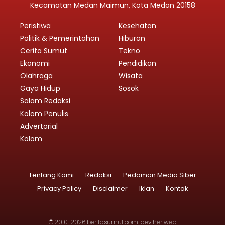
Kecamatan Medan Maimun, Kota Medan 20158
Peristiwa
Kesehatan
Politik & Pemerintahan
Hiburan
Cerita Sumut
Tekno
Ekonomi
Pendidikan
Olahraga
Wisata
Gaya Hidup
Sosok
Salam Redaksi
Kolom Penulis
Advertorial
Kolom
Tentang Kami
Redaksi
Pedoman Media Siber
Privacy Policy
Disclaimer
Iklan
Kontak
© 2010-2026
beritasumut.com
. dev
heriweb